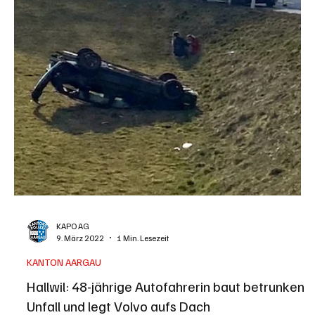
KAPO AG
10. März 2022
1 Min. Lesezeit
KANTON AARGAU
Hallwil: 31-jähriger Autofahrer kollidiert mit Zug
Gestern Nachmittag stiess ein Automobilist bei einem
Bahnübergang in Hallwil mit dem herannahenden Zug
zusammen. Verletzt wurde niemand....