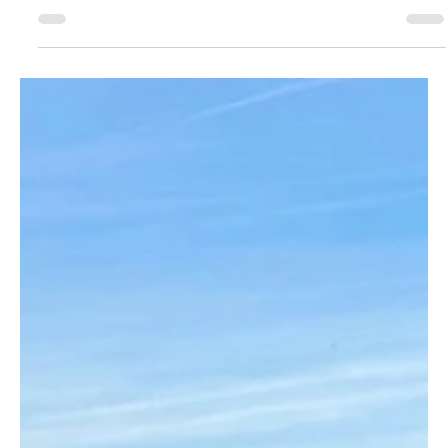
KAPO AG
21. Juli 2025
1 Min. Lesezeit
KANTON AARGAU
Dürrenäsch: BMW M3 wegen Wildschweinen ab
in die Botanik?
Ein Automobilist verlor am Sonntagabend ausserhalb von
Dürrenäsch die Kontrolle über seinen Wagen. Dieser kam in
einem Maisfeld zum...