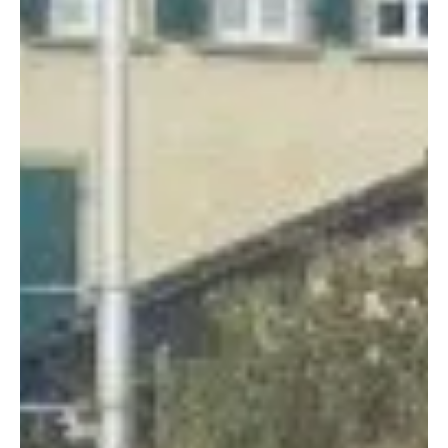
KAPO AG
24. März 2023
1 Min. Lesezeit
KANTON AARGAU
Hallwil: Fahrer einer Harley-Davidson schwer
verletzt und im Spital verstorben
Ein Motorradfahrer stiess am frühen Mittwochabend
ausserhalb von Hallwil frontal mit einem
entgegenkommenden Auto zusammen. Ein...