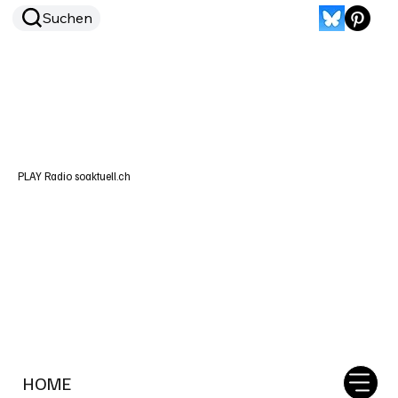
Suchen
PLAY Radio soaktuell.ch
HOME