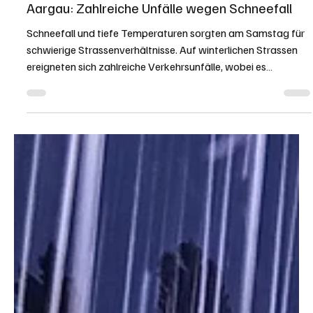
KAPO AG
11. Jan.
1 Min. Lesezeit
KANTON AARGAU
Aargau: Zahlreiche Unfälle wegen Schneefall
Schneefall und tiefe Temperaturen sorgten am Samstag für
schwierige Strassenverhältnisse. Auf winterlichen Strassen
ereigneten sich zahlreiche Verkehrsunfälle, wobei es
mehrheitlich bei Blechschaden blieb. Kapo AG / Pascal
Wenzel Originalaufnahme des Unfalls zwischen Seon und
Hallwil. Bild: Kapo AG. Am Samstag, 10. Januar 2026,
erreichten die Kantonale Notrufzentrale zahlreiche
Unfallmeldungen. Während der Schneefall anhielt, wurden die
Strassenverhältnisse zunehmend prekär u