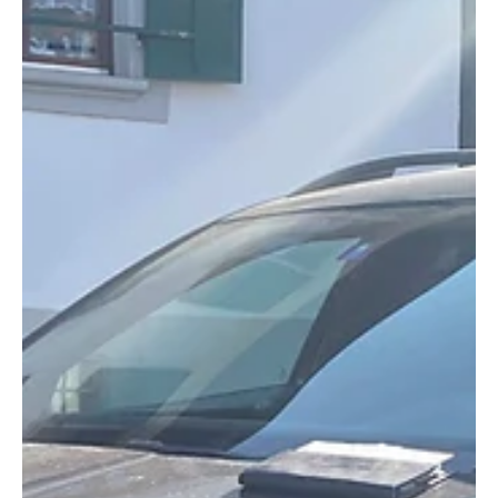
KAPO AG
25. Okt. 2022
1 Min. Lesezeit
KANTON AARGAU
Birrwil: Mangelnde Aufmerksamkeit fordert
Auffahrkollision
Aufgrund mangelnder Aufmerksamkeit einer Automobilistin
kam es in Birrwil zu einer Auffahrkollision. Verletzt wurde
niemand. Originalfoto...