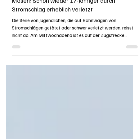
KAPO LU
12. Feb.
1 Min. Lesezeit
NACHBARSCHAFT
Mosen: Schon wieder 17-Jähriger durch
Stromschlag erheblich verletzt
Die Serie von Jugendlichen, die auf Bahnwagen von
Stromschlägen getötet oder schwer verletzt werden, reisst
nicht ab. Am Mittwochabend ist es auf der Zugstrecke
zwischen Beinwil am See und Hitzkirch zu einem
Personenunfall gekommen. Ein Jugendlicher hatte sich aus
noch ungeklärten Gründen auf dem Dach des Zugs befunden
und einen Stromschlag erlitten. Der 17-Jährige erlitt