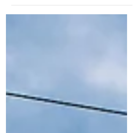
Stark betrunken und mutmasslich unter Drogeneinfluss
verunfallte der Lenker eines E-Trottinetts unter unklaren
Umständen. Die Kantonspolizei sucht Augenzeugen. Kapo AG
/ Bernhard Graser Hier soll die Kollision passiert sein. Wer hat
etwas gesehen? Bild: Kapo AG. Blutend erschien der 22-
Jährige am Dienstag, 10. März 2026, kurz nach 22 Uhr bei
Bekannten in Beinwil am See. Diese alarmierten den
Rettungsdienst, welche den Verletzten ins Spital brachte.
Dort zeigte sich, dass er e