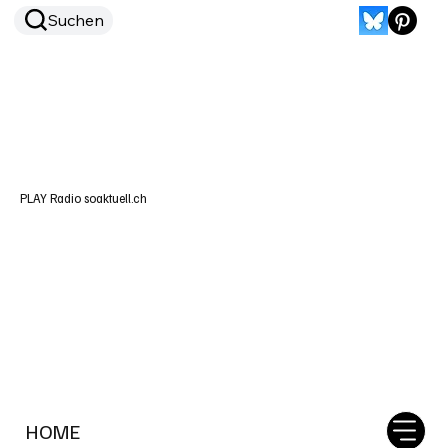
Suchen
PLAY Radio soaktuell.ch
HOME