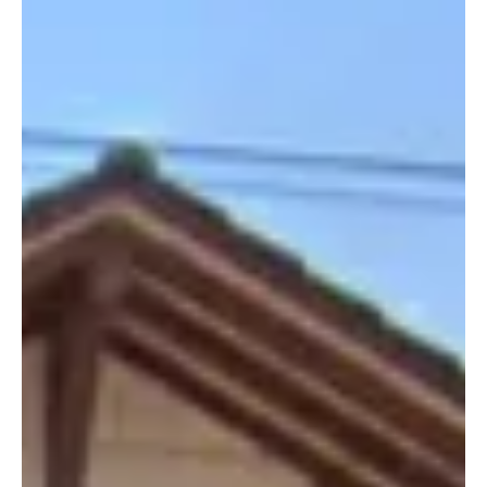
KANTON AARGAU
Beinwil am See: "Train-Surfen" endet tödlich
Am Donnerstagabend kletterten zwei sogenannte Train-
Surfer auf das Dach eines Zuges zwischen Lenzburg und
Mosen. Der eine erlitt dabei einen Stromschlag, welcher ihn
tödlich verletzte. Der Begleiter wurde nicht verletzt. Die
Bahnlinie wie auch die Autostrasse zwischen Beinwil am See
und Mosen waren für mehrere Stunden gesperrt. Kapo AG /
Dominic Zimmerli Symbolbild von pixabay.com Immer mehr
Jugendliche sterben, weil sie auf Bahnwagen oder Züge
klettern. Sie nähern sich den F