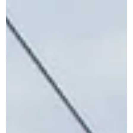
erhebliche Verletzungen und musste mit einem
Rettungshelikopter ins Spital geflogen werden. Luzerner Poli