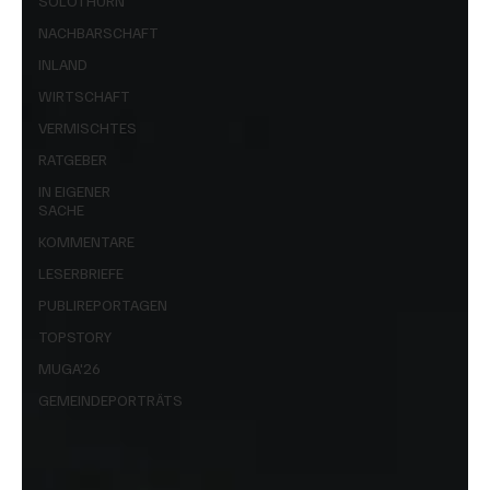
SOLOTHURN
NACHBARSCHAFT
INLAND
WIRTSCHAFT
VERMISCHTES
RATGEBER
IN EIGENER
SACHE
KOMMENTARE
LESERBRIEFE
PUBLIREPORTAGEN
TOPSTORY
MUGA'26
GEMEINDEPORTRÄTS