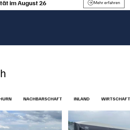
tät im August 26
Mehr erfahren
ch
THURN
NACHBARSCHAFT
INLAND
WIRTSCHAF
BRIEFE
PUBLIREPORTAGEN
TOPSTORY
MUGA'