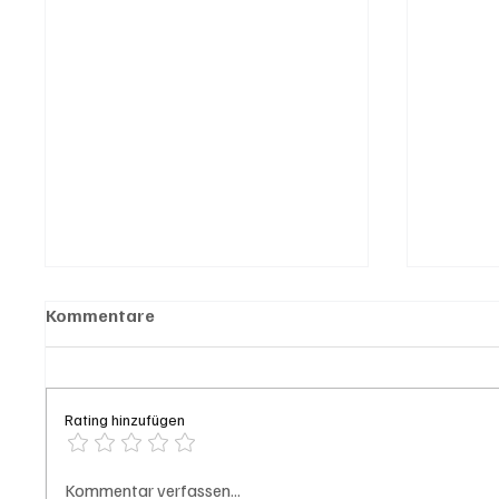
Kommentare
Rating hinzufügen
Hilfikon: Brand in Heustock
Badi S
Kommentar verfassen...