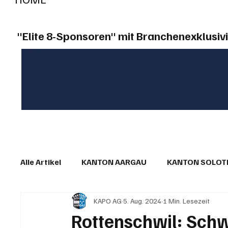
"Elite 8-Sponsoren" mit Branchenexklusivi
Alle Artikel
KANTON AARGAU
KANTON SOLO
KAPO AG
5. Aug. 2024
1 Min. Lesezeit
IN EIGENER SACHE
KOMMENTARE
LESER
Rottenschwil: Schw