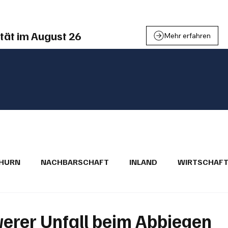
tät im August 26
Mehr erfahren
THURN
NACHBARSCHAFT
INLAND
WIRTSCHAF
BRIEFE
PUBLIREPORTAGEN
TOPSTORY
MUGA'
erer Unfall beim Abbiegen