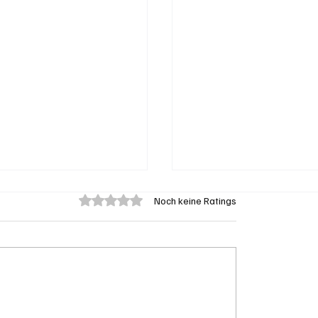
Mit 0 von 5 Sternen bewertet.
Noch keine Ratings
eengen: 62-jährige
Aargau: Barbara Bore