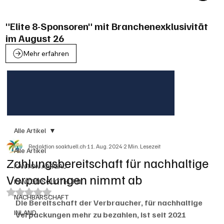
"Elite 8-Sponsoren" mit Branchenexklusivität
im August 26
Mehr erfahren
Alle Artikel
Redaktion soaktuell.ch
11. Aug. 2024
2 Min. Lesezeit
Alle Artikel
Zahlungsbereitschaft für nachhaltige
KANTON AARGAU
Verpackungen nimmt ab
KANTON SOLOTHURN
Mit NaN von 5 Sternen bewertet.
NACHBARSCHAFT
Die Bereitschaft der Verbraucher, für nachhaltige 
INLAND
Verpackungen mehr zu bezahlen, ist seit 2021 