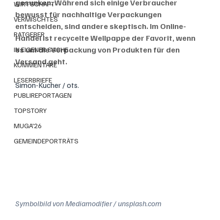
gesunken. Während sich einige Verbraucher 
WIRTSCHAFT
bewusst für nachhaltige Verpackungen 
VERMISCHTES
entscheiden, sind andere skeptisch. Im Online-
RATGEBER
Handel ist recycelte Wellpappe der Favorit, wenn 
es um die Verpackung von Produkten für den 
IN EIGENER SACHE
Versand geht.
KOMMENTARE
LESERBRIEFE
Simon-Kucher / ots.
PUBLIREPORTAGEN
TOPSTORY
MUGA'26
GEMEINDEPORTRÄTS
Symbolbild von Mediamodifier / unsplash.com