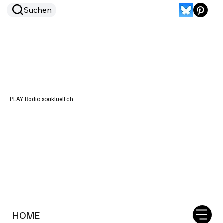
Suchen
PLAY Radio soaktuell.ch
HOME