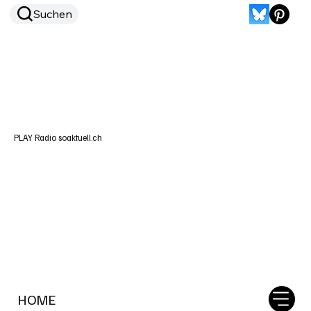
Suchen
PLAY Radio soaktuell.ch
HOME