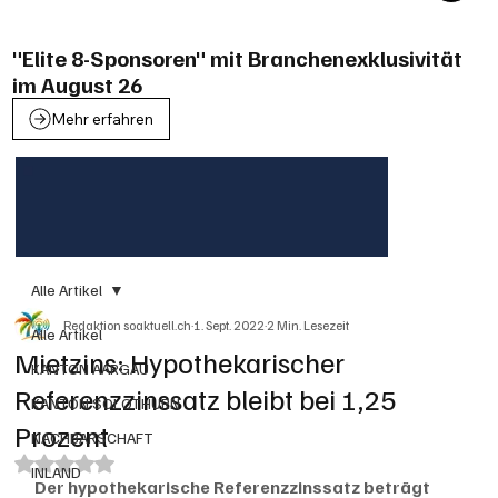
"Elite 8-Sponsoren" mit Branchenexklusivität
im August 26
Mehr erfahren
Alle Artikel
Redaktion soaktuell.ch
1. Sept. 2022
2 Min. Lesezeit
Alle Artikel
Mietzins: Hypothekarischer
KANTON AARGAU
Referenzzinssatz bleibt bei 1,25
KANTON SOLOTHURN
Prozent
NACHBARSCHAFT
Mit NaN von 5 Sternen bewertet.
INLAND
Der hypothekarische Referenzzinssatz beträgt 