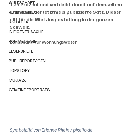
WIRTSCHAFT
1,25 Prozent und verbleibt damit auf demselben 
Stand wie der letztmals publizierte Satz. Dieser 
VERMISCHTES
gilt für die Mietzinsgestaltung in der ganzen 
RATGEBER
Schweiz.
IN EIGENER SACHE
KOMMENTARE
Bundesamt für Wohnungswesen
LESERBRIEFE
PUBLIREPORTAGEN
TOPSTORY
MUGA'26
GEMEINDEPORTRÄTS
Symbolbild von Etienne Rhein / pixelio.de