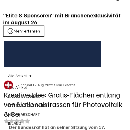
"Elite 8-Sponsoren" mit Branchenexklusivität
im August 26
Mehr erfahren
Alle Artikel
Bundesrat
17. Aug. 2022
1 Min. Lesezeit
Alle Artikel
Kreative Idee: Gratis-Flächen entlang
KANTON AARGAU
von Nationalstrassen für Photovoltaik
KANTON SOLOTHURN
& Co.
NACHBARSCHAFT
Mit NaN von 5 Sternen bewertet.
INLAND
Der Bundesrat hat an seiner Sitzung vom 17. 