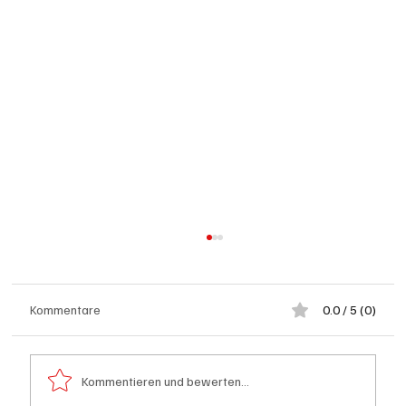
Kommentare
0.0 / 5 (0)
Kommentieren und bewerten...
Schulanfang: Achtung Kinder