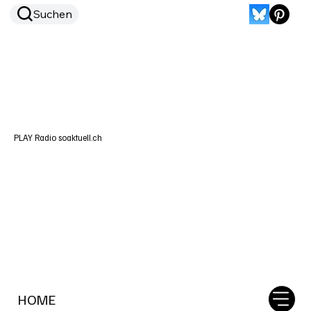
Suchen
PLAY Radio soaktuell.ch
HOME