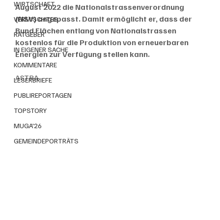
WIRTSCHAFT
August 2022 die Nationalstrassenverordnung 
(NSV) angepasst. Damit ermöglicht er, dass der 
VERMISCHTES
Bund Flächen entlang von Nationalstrassen 
RATGEBER
kostenlos für die Produktion von erneuerbaren 
IN EIGENER SACHE
Energien zur Verfügung stellen kann.
KOMMENTARE
ASTRA
LESERBRIEFE
PUBLIREPORTAGEN
TOPSTORY
MUGA'26
GEMEINDEPORTRÄTS