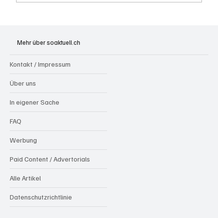
Festhypotheken: Starke Zinserhöhung seit
Anfang Juli 2026
Mehr über soaktuell.ch
Kontakt / Impressum
Über uns
In eigener Sache
FAQ
Werbung
Paid Content / Advertorials
Alle Artikel
Datenschutzrichtlinie