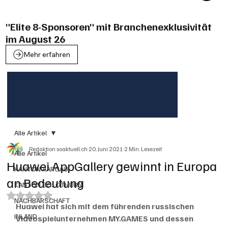
"Elite 8-Sponsoren" mit Branchenexklusivität
im August 26
Mehr erfahren
Alle Artikel
Redaktion soaktuell.ch
20. Juni 2021
2 Min. Lesezeit
Alle Artikel
Huawei AppGallery gewinnt in Europa
KANTON AARGAU
an Bedeutung
KANTON SOLOTHURN
Mit NaN von 5 Sternen bewertet.
NACHBARSCHAFT
Huawei hat sich mit dem führenden russischen 
INLAND
Videospielunternehmen MY.GAMES und dessen 