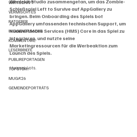
Whalekit Studio zusammengetan, um das Zombie-
WIRTSCHAFT
Schießspiel Left to Survive auf AppGallery zu 
VERMISCHTES
bringen. Beim Onboarding des Spiels bot 
RATGEBER
AppGallery umfassenden technischen Support, um 
Huawei Mobile Services (HMS) Core in das Spiel zu 
IN EIGENER SACHE
integrieren, und nutzte seine 
KOMMENTARE
Marketingressourcen für die Werbeaktion zum 
LESERBRIEFE
Launch des Spiels.
PUBLIREPORTAGEN
Huawei / ots. 
TOPSTORY
MUGA'26
GEMEINDEPORTRÄTS