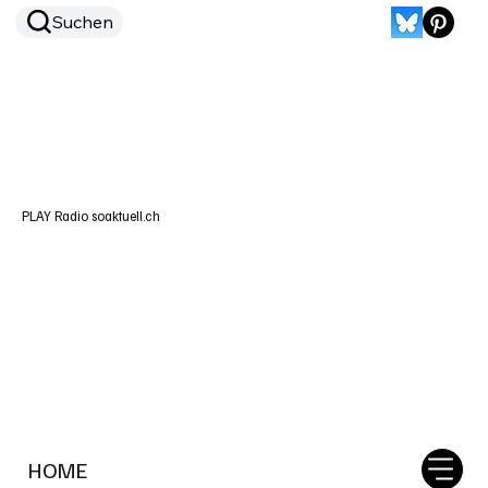
Suchen
PLAY Radio soaktuell.ch
HOME