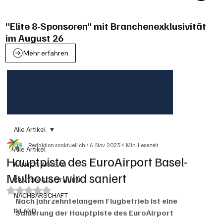
"Elite 8-Sponsoren" mit Branchenexklusivität
im August 26
Mehr erfahren
Alle Artikel
Redaktion soaktuell.ch
16. Nov. 2023
1 Min. Lesezeit
Alle Artikel
Hauptpiste des EuroAirport Basel-
KANTON AARGAU
Mulhouse wird saniert
KANTON SOLOTHURN
Mit NaN von 5 Sternen bewertet.
NACHBARSCHAFT
Nach jahrzehntelangem Flugbetrieb ist eine 
INLAND
Sanierung der Hauptpiste des EuroAirport 