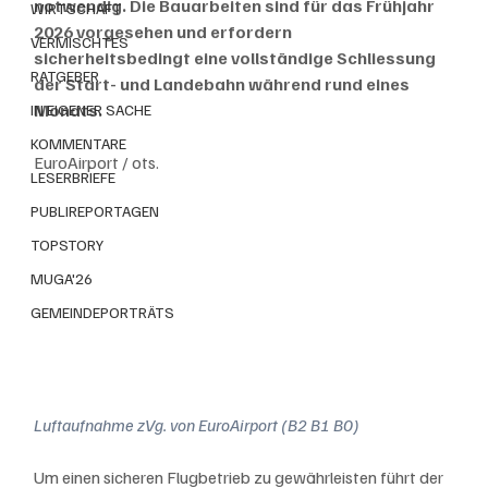
notwendig. Die Bauarbeiten sind für das Frühjahr 
WIRTSCHAFT
2026 vorgesehen und erfordern 
VERMISCHTES
sicherheitsbedingt eine vollständige Schliessung 
RATGEBER
der Start- und Landebahn während rund eines 
Monats.
IN EIGENER SACHE
KOMMENTARE
EuroAirport / ots.
LESERBRIEFE
PUBLIREPORTAGEN
TOPSTORY
MUGA'26
GEMEINDEPORTRÄTS
Luftaufnahme zVg. von EuroAirport (B2 B1 B0)
Um einen sicheren Flugbetrieb zu gewährleisten führt der 