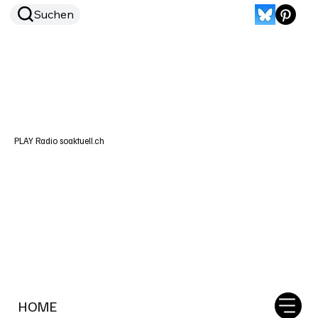
Suchen
PLAY Radio soaktuell.ch
HOME