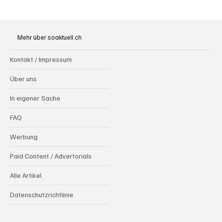
Festhypotheken: Starke Zinserhöhung seit
Anfang Juli 2026
Mehr über soaktuell.ch
Kontakt / Impressum
Über uns
In eigener Sache
FAQ
Werbung
Paid Content / Advertorials
Alle Artikel
Datenschutzrichtlinie