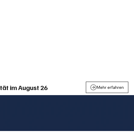
einden
Nachbarschaft
Inland
Wirtschaft
Leben
We
tät im August 26
Mehr erfahren