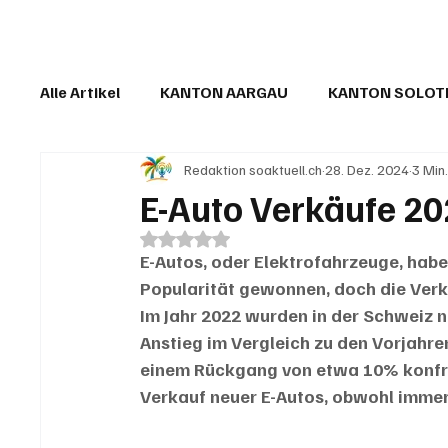
Alle Artikel
KANTON AARGAU
KANTON SOLO
Redaktion soaktuell.ch
28. Dez. 2024
3 Min
IN EIGENER SACHE
KOMMENTARE
LESER
E-Auto Verkäufe 202
Mit NaN von 5 Sternen bewertet.
E-Autos, oder Elektrofahrzeuge, habe
Popularität gewonnen, doch die Verka
Im Jahr 2022 wurden in der Schweiz n
Anstieg im Vergleich zu den Vorjahren 
einem Rückgang von etwa 10% konfront
Verkauf neuer E-Autos, obwohl imme