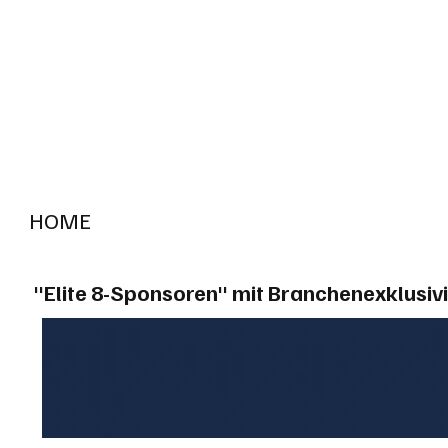
HOME
RADIO "live"
Aargau
Solothurn
Gem
"Elite 8-Sponsoren" mit Branchenexklusivi