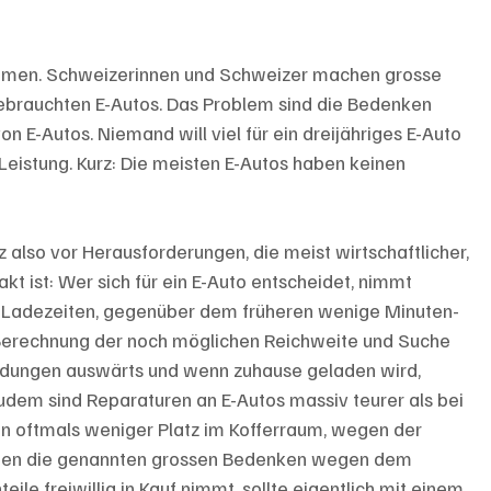
mmen. Schweizerinnen und Schweizer machen grosse 
ebrauchten E-Autos. Das Problem sind die Bedenken 
on E-Autos. Niemand will viel für ein dreijähriges E-Auto 
Leistung. Kurz: Die meisten E-Autos haben keinen 
 also vor Herausforderungen, die meist wirtschaftlicher, 
akt ist: Wer sich für ein E-Auto entscheidet, nimmt 
re Ladezeiten, gegenüber dem früheren wenige Minuten-
 Berechnung der noch möglichen Reichweite und Suche 
adungen auswärts und wenn zuhause geladen wird, 
dem sind Reparaturen an E-Autos massiv teurer als bei 
n oftmals weniger Platz im Kofferraum, wegen der 
men die genannten grossen Bedenken wegen dem 
le freiwillig in Kauf nimmt, sollte eigentlich mit einem 