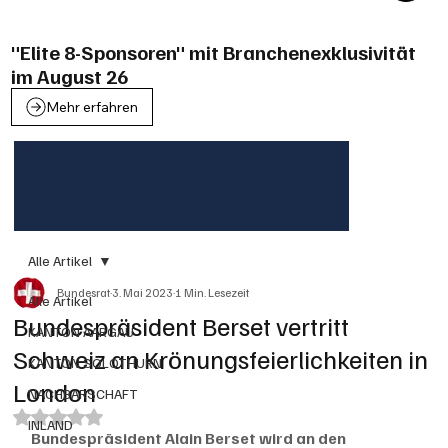
"Elite 8-Sponsoren" mit Branchenexklusivität
im August 26
Mehr erfahren
Alle Artikel
Bundesrat
3. Mai 2023
1 Min. Lesezeit
Alle Artikel
Bundespräsident Berset vertritt
KANTON AARGAU
Schweiz an Krönungsfeierlichkeiten in
KANTON SOLOTHURN
London
NACHBARSCHAFT
Mit NaN von 5 Sternen bewertet.
INLAND
Bundespräsident Alain Berset wird an den 