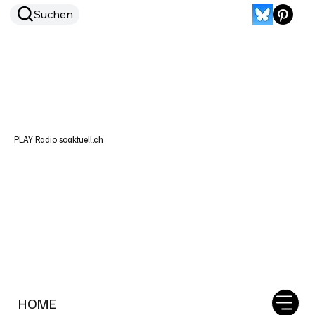
Suchen
PLAY Radio soaktuell.ch
HOME