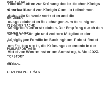
WIRTSCHAFT
Feierlichkeiten zur Krönung des britischen Königs 
Charles III. und von Königin Camilla teilnehmen, 
VERMISCHTES
dabei die Schweiz vertreten und die 
RATGEBER
ausgezeichneten Beziehungen zum Vereinigten 
IN EIGENER SACHE
Königreich unterstreichen. Der Empfang durch den 
KOMMENTARE
König, die Königin und weitere Mitglieder der 
königlichen Familie im Buckingham-Palast findet 
LESERBRIEFE
am Freitag statt, die Krönungszeremonie in der 
PUBLIREPORTAGEN
Abtei von Westminster am Samstag, 6. Mai 2023.
TOPSTORY
EDI
MUGA'26
GEMEINDEPORTRÄTS