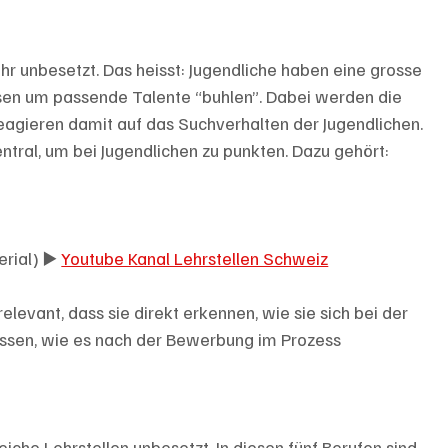
hr unbesetzt. Das heisst: Jugendliche haben eine grosse 
sen um passende Talente “buhlen”. Dabei werden die 
eagieren damit auf das Suchverhalten der Jugendlichen. 
entral, um bei Jugendlichen zu punkten. Dazu gehört:
rial) ▶️ 
Youtube Kanal Lehrstellen Schweiz
levant, dass sie direkt erkennen, wie sie sich bei der 
ssen, wie es nach der Bewerbung im Prozess 
che Lehrstellen unbesetzt. In diesen fünf Berufen sind 