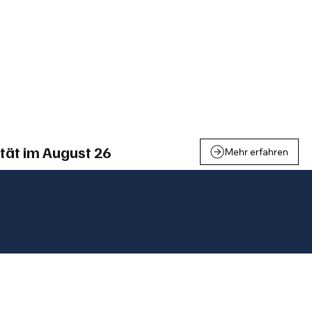
einden
Nachbarschaft
Inland
Wirtschaft
Leben
We
tät im August 26
Mehr erfahren