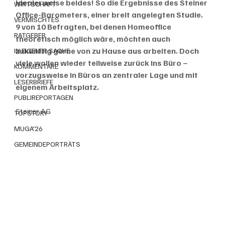
Idealerweise beides! So die Ergebnisse des Steiner 
WIRTSCHAFT
Office-Barometers, einer breit angelegten Studie. 
VERMISCHTES
9 von 10 Befragten, bei denen Homeoffice 
RATGEBER
theoretisch möglich wäre, möchten auch 
zukünftig gerne von zu Hause aus arbeiten. Doch 
IN EIGENER SACHE
viele wollen wieder teilweise zurück ins Büro – 
KOMMENTARE
vorzugsweise in Büros an zentraler Lage und mit 
LESERBRIEFE
eigenem Arbeitsplatz.
PUBLIREPORTAGEN
Steiner AG
TOPSTORY
MUGA'26
GEMEINDEPORTRÄTS