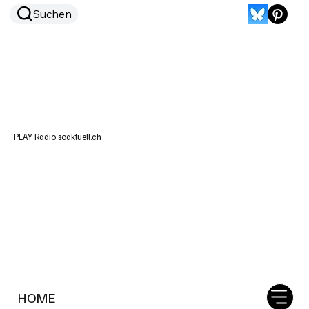
Suchen
PLAY Radio soaktuell.ch
HOME