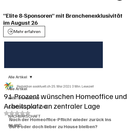
"Elite 8-Sponsoren" mit Branchenexklusivität
im August 26
Mehr erfahren
Alle Artikel
Redaktion soaktuell.ch
25. Mai 2021
3 Min. Lesezeit
Alle Artikel
91 Prozent wünschen Homeoffice und
KANTON AARGAU
Arbeitsplatz an zentraler Lage
KANTON SOLOTHURN
Mit NaN von 5 Sternen bewertet.
NACHBARSCHAFT
Nach der Homeoffice-Pflicht wieder zurück ins 
INLAND
Büro oder doch lieber zu Hause bleiben? 