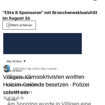
"Elite 8-Sponsoren" mit Branchenexklusivität
im August 26
Mehr erfahren
Alle Artikel
KAPO AG
5. Apr. 2022
1 Min. Lesezeit
Alle Artikel
Villigen: Klimaaktivisten wollten
KANTON AARGAU
Holcim-Gelände besetzen - Polizei
KANTON SOLOTHURN
schritt ein
NACHBARSCHAFT
Mit NaN von 5 Sternen bewertet.
INLAND
Am Sonntag wurde in Villigen eine 