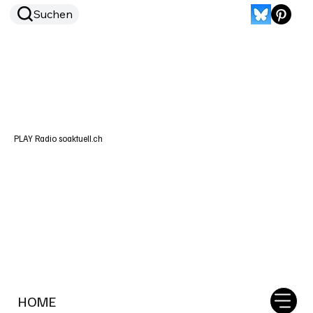
Suchen
PLAY Radio soaktuell.ch
HOME