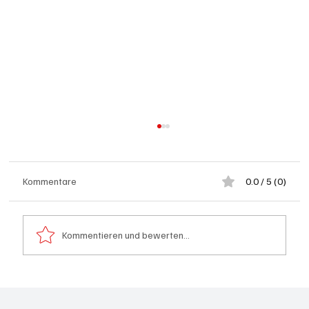
Kommentare
0.0 / 5 (0)
Kommentieren und bewerten...
Badi Seengen: 62-jährige Frau von
Badegast tätlich angegriffen (Zeugen