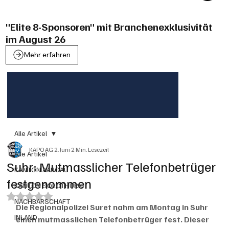
"Elite 8-Sponsoren" mit Branchenexklusivität
im August 26
Mehr erfahren
Alle Artikel
KAPO AG
2. Juni
2 Min. Lesezeit
Alle Artikel
Suhr: Mutmasslicher Telefonbetrüger
KANTON AARGAU
festgenommen
KANTON SOLOTHURN
Mit NaN von 5 Sternen bewertet.
NACHBARSCHAFT
Die Regionalpolizei Suret nahm am Montag in Suhr 
INLAND
einen mutmasslichen Telefonbetrüger fest. Dieser 