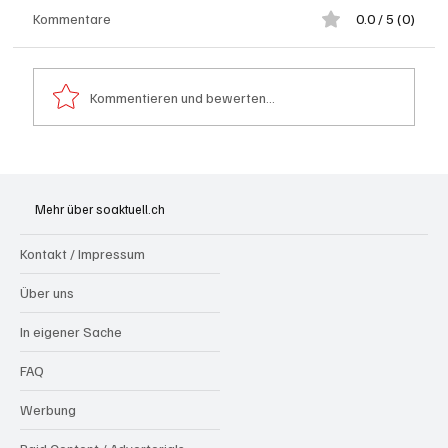
Kommentare
0.0 / 5 (0)
Kommentieren und bewerten...
Badi Seengen: 62-jährige Frau von
Badegast tätlich angegriffen (Zeugen
Mehr über soaktuell.ch
gesucht)
Kontakt / Impressum
Über uns
In eigener Sache
FAQ
Werbung