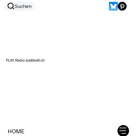
Suchen
PLAY Radio soaktuell.ch
HOME