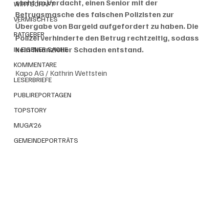
steht im Verdacht, einen Senior mit der 
WIRTSCHAFT
Betrugsmasche des falschen Polizisten zur 
VERMISCHTES
Übergabe von Bargeld aufgefordert zu haben. Die 
RATGEBER
Polizei verhinderte den Betrug rechtzeitig, sodass 
kein finanzieller Schaden entstand.
IN EIGENER SACHE
KOMMENTARE
Kapo AG / Kathrin Wettstein
LESERBRIEFE
PUBLIREPORTAGEN
TOPSTORY
MUGA'26
GEMEINDEPORTRÄTS