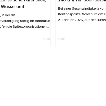
d Wasseramt
Bei einer Geschwindigkeitskont
Kantonspolizei Solothurn am 
, in der die
2. Februar 2024, auf der Büren
sversorgung stetig an Bedeutung
Schnottwil...
üfen die Spitexorganisationen
Aare und Wasseramt...