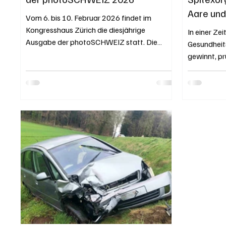
Aare un
Vom 6. bis 10. Februar 2026 findet im
Kongresshaus Zürich die diesjährige
In einer Zeit
Ausgabe der photoSCHWEIZ statt. Die
Gesundheit
photoSCHWEIZ ist die grösste Werkschau
gewinnt, pr
für Fotografie der Schweiz. Dieses Jahr
Grenchen, 
zeigen über 300 nationale und vereinzelt
internationale Fotograf:innen aktuelle
Arbeiten. Jahr für Jahr verschafft die
Werkschau einen repräsentativ aktuellen
Überblick über das fotografische Schaffen in
der Schweiz. Ergänzt wird die Werkschau
durch zahlreiche spektakuläre
Sonderausstellung