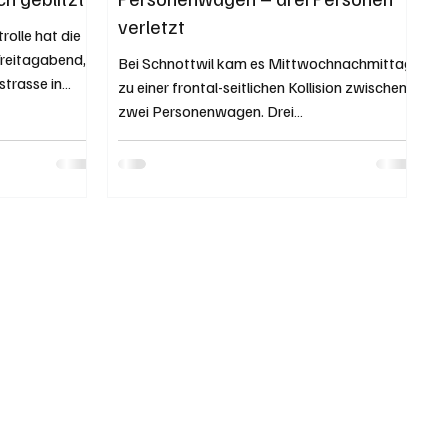
verletzt
rolle hat die
Freitagabend,
Bei Schnottwil kam es Mittwochnachmittag
strasse in
zu einer frontal-seitlichen Kollision zwischen
zwei Personenwagen. Drei
Fahrzeuginsassen wurden...