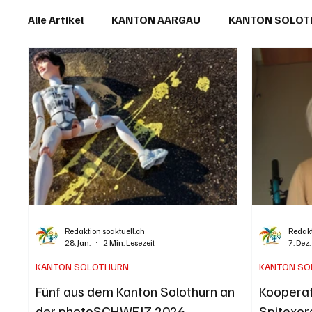
Alle Artikel
KANTON AARGAU
KANTON SOLO
IN EIGENER SACHE
KOMMENTARE
LESER
Redaktion soaktuell.ch
Redakt
28. Jan.
2 Min. Lesezeit
7. Dez
KANTON SOLOTHURN
KANTON SO
Fünf aus dem Kanton Solothurn an
Kooperat
der photoSCHWEIZ 2026
Spitexor