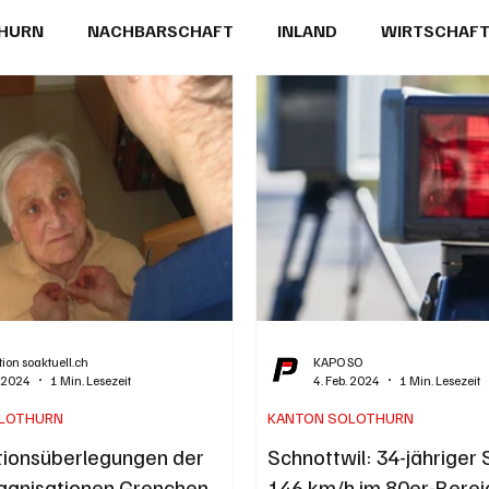
THURN
NACHBARSCHAFT
INLAND
WIRTSCHAF
BRIEFE
PUBLIREPORTAGEN
TOPSTORY
MUGA'
ion soaktuell.ch
KAPO SO
. 2024
1 Min. Lesezeit
4. Feb. 2024
1 Min. Lesezeit
LOTHURN
KANTON SOLOTHURN
ionsüberlegungen der
Schnottwil: 34-jähriger
ganisationen Grenchen,
146 km/h im 80er-Bereic