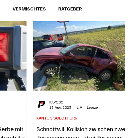
T
VERMISCHTES
RATGEBER
26
GEMEINDEPORTRÄTS
KAPO SO
16. Aug. 2023
1 Min. Lesezeit
KANTON SOLOTHURN
 Serbe mit
Schnottwil: Kollision zwischen zwei
h geblitzt
Personenwagen – drei Personen