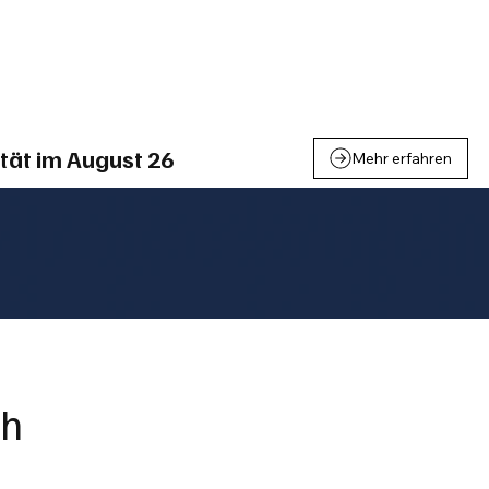
einden
Nachbarschaft
Inland
Wirtschaft
Leben
We
tät im August 26
Mehr erfahren
ch