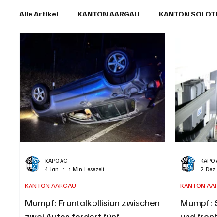
Alle Artikel
KANTON AARGAU
KANTON SOLO
IN EIGENER SACHE
KOMMENTARE
LESER
KAPO AG
KAPO 
4. Jan.
1 Min. Lesezeit
2. Dez
KANTON AARGAU
KANTON AA
Mumpf: Frontalkollision zwischen
Mumpf: 
zwei Autos fordert fünf
und fron