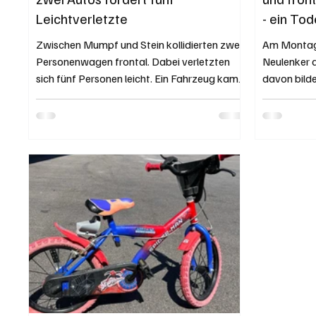
Leichtverletzte
- ein To
Zwischen Mumpf und Stein kollidierten zwei
Am Montaga
Personenwagen frontal. Dabei verletzten
Neulenker a
sich fünf Personen leicht. Ein Fahrzeug kam
davon bilde
auf dem Dach zum Stillstand. Kapo AG /
prallte ein
Daniel Wächter Originalfoto der Kapo AG.
Wucht gege
Am Samstag, 3. Januar 2026, gegen 20.50
erlag noch 
Uhr fuhr ein VW Tiguan auf der Baslerstrasse
Verletzung
von Mumpf in Richtung Stein. Gleichzeitig
Originalfot
war ein VW Golf in entgegengesetzter
festgenomm
Richtung unterwegs. Aus noch ungeklärten
ereignete 
Gründen kam es auf der Ausserortsstrecke
2025, um 2
zur Frontalkollision. Durch
einem BMW 