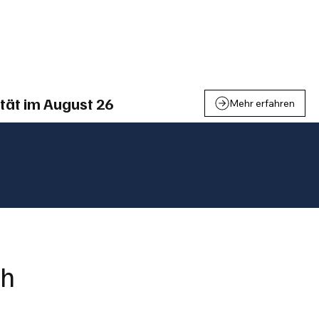
einden
Nachbarschaft
Inland
Wirtschaft
Leben
We
tät im August 26
Mehr erfahren
ch