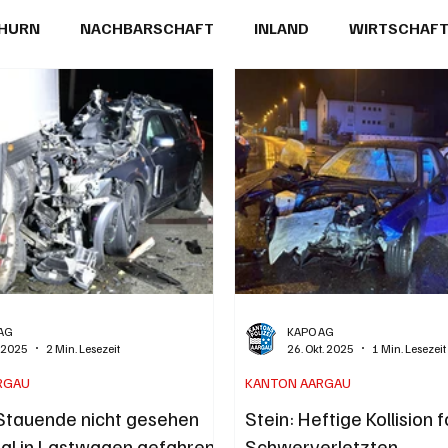
THURN
NACHBARSCHAFT
INLAND
WIRTSCHAF
BRIEFE
PUBLIREPORTAGEN
TOPSTORY
MUGA'
AG
KAPO AG
. 2025
2 Min. Lesezeit
26. Okt. 2025
1 Min. Lesezeit
RGAU
KANTON AARGAU
Stauende nicht gesehen
Stein: Heftige Kollision 
tal in Lastwagen gefahren
Schwerverletzten