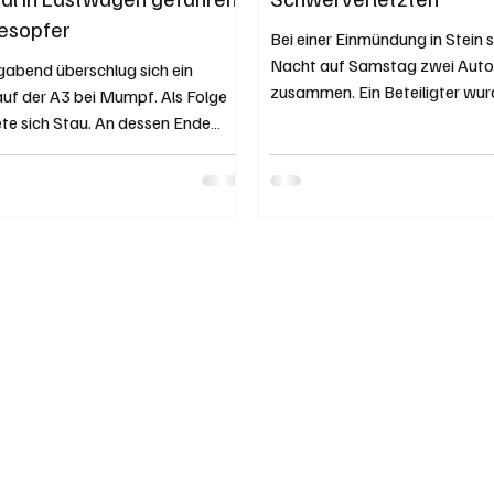
desopfer
Bei einer Einmündung in Stein s
Nacht auf Samstag zwei Autos
bend überschlug sich ein
zusammen. Ein Beteiligter wu
uf der A3 bei Mumpf. Als Folge
verletzt ins Spital gebracht.
te sich Stau. An dessen Ende
grosser Sachschaden. Kapo A
 Automobilist später mit voller
Graser Originalfoto der Kapo 
n einen Sattelzug. Der 50-Jährige
ereignete sich am Samstag, 2
auf der Unfallstelle seinen
2025, um 2.15 Uhr auf der
en. Kapo AG / Bernhard Graser
Schaffhauserstrasse in Stein.
o der Kapo AG. Nach Unfall
der Lenker eines BMW von der
en Der erste der beiden Unfälle
Münchwilerstrasse her in dies
sich am Montag, 1. Dezember
ein. Gleichzeitig nahte von Mu
0.45 Uhr auf der A3 bei Mumpf. In
vortrit
330 Cabrio war ein 18-Jäh