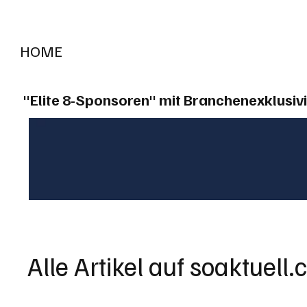
HOME
RADIO "live"
Aargau
Solothurn
Gem
"Elite 8-Sponsoren" mit Branchenexklusivi
Alle Artikel auf soaktuell.