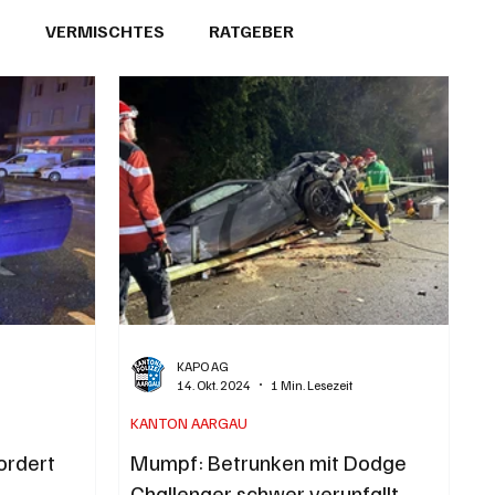
T
VERMISCHTES
RATGEBER
26
GEMEINDEPORTRÄTS
KAPO AG
14. Okt. 2024
1 Min. Lesezeit
KANTON AARGAU
fordert
Mumpf: Betrunken mit Dodge
Challenger schwer verunfallt