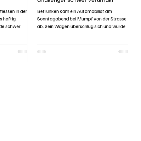
tiessen in der
Betrunken kam ein Automobilist am
 heftig
Sonntagabend bei Mumpf von der Strasse
rde schwer
ab. Sein Wagen überschlug sich und wurde
 Zudem entstand
demoliert. Eine...
G / Bernhard
AG Der Unfall
5. Oktober
 Dabei mündete
e Hauptstrasse
mpf her ein