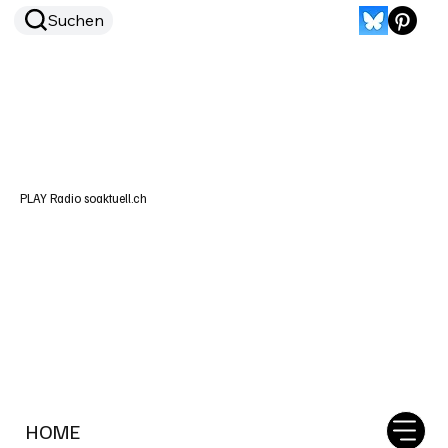
Suchen
PLAY Radio soaktuell.ch
HOME