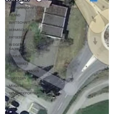
SOLOTHURN
NACHBARSCHAFT
INLAND
WIRTSCHAFT
VERMISCHTES
RATGEBER
IN EIGENER
SACHE
KOMMENTARE
LESERBRIEFE
PUBLIREPORTAGEN
TOPSTORY
MUGA'26
GEMEINDEPORTRÄTS