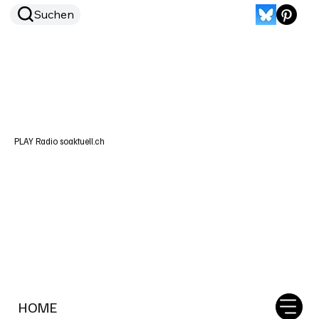
Suchen
PLAY Radio soaktuell.ch
HOME