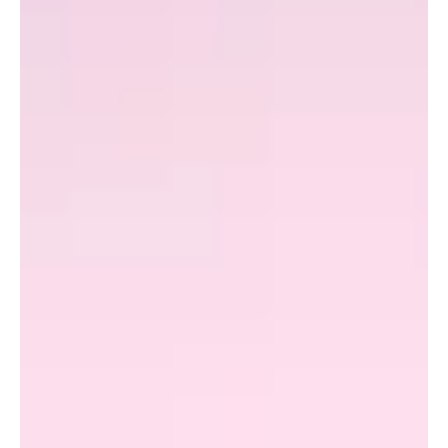
In der Nacht auf Freitag hat die Kantonspolizei Solothurn in
Zusammenarbeit mit der Polizei Basel-Landschaft in
Witterswil einen Mann...