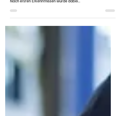
KAPO SO
1. Dez. 2023
1 Min. Lesezeit
KANTON SOLOTHURN
Bättwil: Jugendwerkstatt fiel Brand zum Opfer -
Zeugen gesucht
In der Jugendwerkstatt in Bättwil kam es am
Mittwochabend, 29. November 2023, zu einem Vollbrand.
Nach ersten Erkenntnissen wurde dabei...