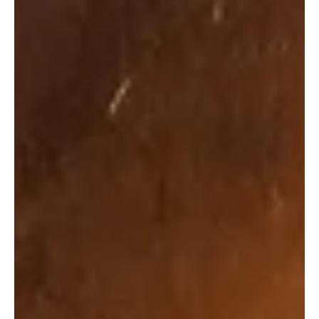
Mittwoch, 13. März 2024, in Bättwil gelungen, einen
mutmasslichen Dieb anzuhalten....