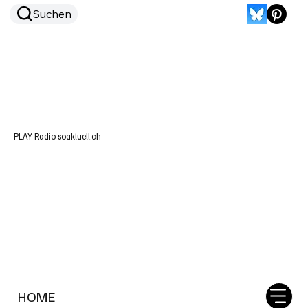
Suchen
PLAY Radio soaktuell.ch
HOME