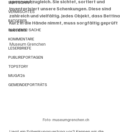
spannend zugleich. Sie sichtet, sortiert und 
WIRTSCHAFT
inventarisiert unsere Schenkungen. Diese sind 
VERMISCHTES
zahlreich und vielfältig. Jedes Objekt, dass Bettina 
RATGEBER
Kurz in die Hände nimmt, muss sorgfältig geprüft 
werden. 
IN EIGENER SACHE
KOMMENTARE
Museum Grenchen 
LESERBRIEFE
PUBLIREPORTAGEN
TOPSTORY
MUGA'26
GEMEINDEPORTRÄTS
Foto: museumgrenchen.ch
Liegt ein Schenkungsvertrag vor? Kennen wir die 