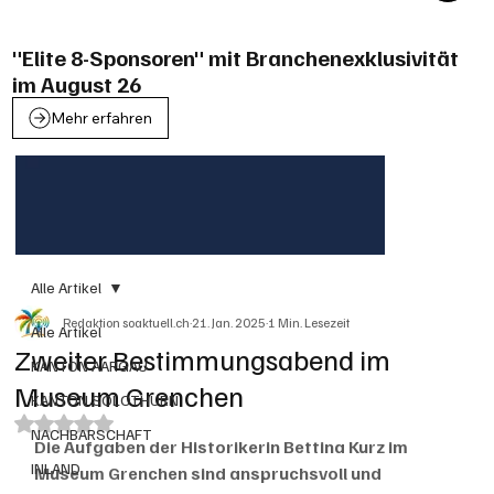
"Elite 8-Sponsoren" mit Branchenexklusivität
im August 26
Mehr erfahren
Alle Artikel
Redaktion soaktuell.ch
21. Jan. 2025
1 Min. Lesezeit
Alle Artikel
Zweiter Bestimmungsabend im
KANTON AARGAU
Museum Grenchen
KANTON SOLOTHURN
Mit NaN von 5 Sternen bewertet.
NACHBARSCHAFT
Die Aufgaben der Historikerin Bettina Kurz im 
INLAND
Museum Grenchen sind anspruchsvoll und 