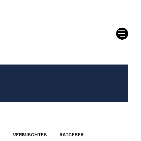
tter
Ratgeber
Leserbriefe
T
VERMISCHTES
RATGEBER