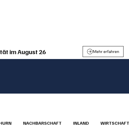
einden
Nachbarschaft
Inland
Wirtschaft
Leben
We
tät im August 26
Mehr erfahren
THURN
NACHBARSCHAFT
INLAND
WIRTSCHAF