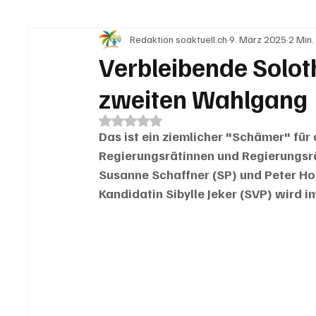
Redaktion soaktuell.ch
9. März 2025
2 Min.
IN EIGENER SACHE
KOMMENTARE
LESER
Verbleibende Solot
zweiten Wahlgang
Mit NaN von 5 Sternen bewertet.
Das ist ein ziemlicher "Schämer" für 
Regierungsrätinnen und Regierungsrät
Susanne Schaffner (SP) und Peter Ho
Kandidatin Sibylle Jeker (SVP) wird 