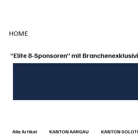
HOME
RADIO "live"
Aargau
Solothurn
Gem
"Elite 8-Sponsoren" mit Branchenexklusivi
Alle Artikel
KANTON AARGAU
KANTON SOLO