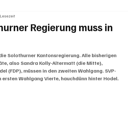
 Lesezeit
BRIEFE
PUBLIREPORTAGEN
TOPSTORY
MUGA'
hurner Regierung muss in
die Solothurner Kantonsregierung. Alle bisherigen 
e, also Sandra Kolly-Altermatt (die Mitte), 
del (FDP), müssen in den zweiten Wahlgang. SVP-
im ersten Wahlgang Vierte, hauchdünn hinter Hodel. 