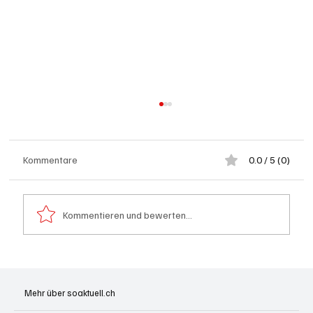
Kommentare
0.0 / 5 (0)
Kommentieren und bewerten...
Hilfikon: Brand in Heustock führt zu
stundenlangen Löscharbeiten
Mehr über soaktuell.ch