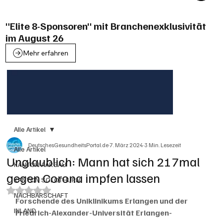
"Elite 8-Sponsoren" mit Branchenexklusivität
im August 26
Mehr erfahren
Alle Artikel
DeutschesGesundheitsPortal.de
7. März 2024
3 Min. Lesezeit
Alle Artikel
Unglaublich: Mann hat sich 217mal
KANTON AARGAU
gegen Corona impfen lassen
KANTON SOLOTHURN
Mit NaN von 5 Sternen bewertet.
NACHBARSCHAFT
Forschende des Uniklinikums Erlangen und der 
INLAND
Friedrich-Alexander-Universität Erlangen-