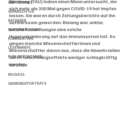
Nürnberg (FAU) haben einen Mann untersucht, der 
WIRTSCHAFT
sich mehr als 200 Mal gegen COVID-19 hat impfen 
VERMISCHTES
lassen. Sie waren durch Zeitungsberichte auf ihn 
RATGEBER
aufmerksam geworden. Bislang war unklar, 
welche Auswirkungen eine solche 
IN EIGENER SACHE
Hypervakzinierung auf das Immunsystem hat. So 
KOMMENTARE
gingen manche Wissenschaftlerinnen und 
LESERBRIEFE
Wissenschaftler davon aus, dass die Abwehrzellen 
PUBLIREPORTAGEN
durch Gewöhnungseffekte weniger schlagkräftig 
werden. 
TOPSTORY
MUGA'26
GEMEINDEPORTRÄTS