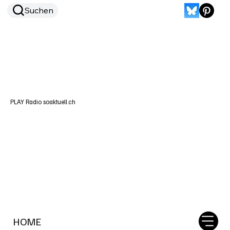
Suchen
PLAY Radio soaktuell.ch
HOME