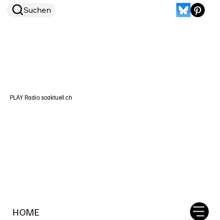
Suchen
PLAY Radio soaktuell.ch
HOME