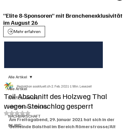
"Elite 8-Sponsoren" mit Branchenexklusivität
im August 26
Mehr erfahren
Alle Artikel
Redaktion soaktuell.ch
2. Feb. 2021
1 Min. Lesezeit
Alle Artikel
Teil-Abschnitt des Holzweg Thal
KANTON AARGAU
wegen Steinschlag gesperrt
KANTON SOLOTHURN
Mit NaN von 5 Sternen bewertet.
NACHBARSCHAFT
Am Freitagabend, 29. Januar 2021 hat sich in der 
INLAND
Gemeinde Balsthal im Bereich Römerstrasse/Alt 