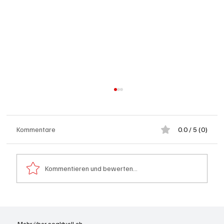
Kommentare
0.0 / 5 (0)
Kommentieren und bewerten...
Generationenprojekt Neuer Bahnhofplatz
Olten