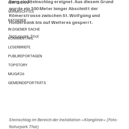
Berg ein Steinschlag ereignet. Aus diesem Grund 
WIRTSCHAFT
wurde ein 300 Meter langer Abschnitt der 
VERMISCHTES
Römerstrasse zwischen St. Wolfgang und 
RATGEBER
Holderbank bis auf Weiteres gesperrt. 
IN EIGENER SACHE
Naturpark Thal
KOMMENTARE
LESERBRIEFE
PUBLIREPORTAGEN
TOPSTORY
MUGA'26
GEMEINDEPORTRÄTS
Steinschlag im Bereich der Installation «Klanglinie» (Foto: 
Naturpark Thal)