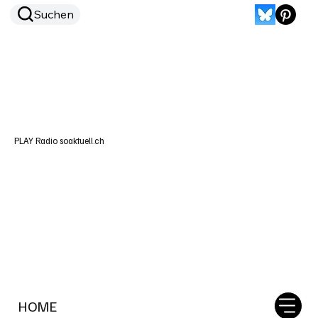
Suchen
PLAY Radio soaktuell.ch
HOME