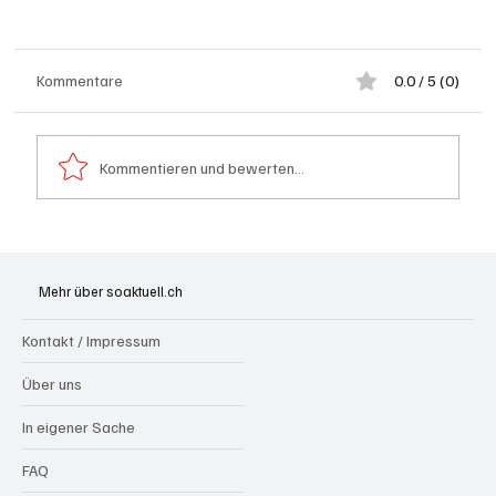
Kommentare
0.0 / 5 (0)
Kommentieren und bewerten...
Brugg: Zu schnell, ohne Ausweis, dafür unter
Alkohol nach Crash auf Dach gelandet
Mehr über soaktuell.ch
Kontakt / Impressum
Über uns
In eigener Sache
FAQ