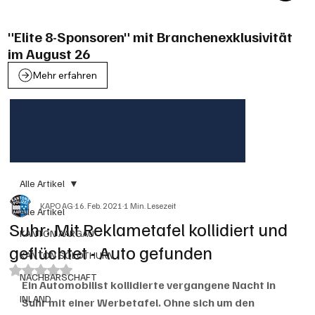
"Elite 8-Sponsoren" mit Branchenexklusivität
im August 26
Mehr erfahren
Alle Artikel
KAPO AG
16. Feb. 2021
1 Min. Lesezeit
Alle Artikel
Suhr: Mit Reklametafel kollidiert und
KANTON AARGAU
geflüchtet - Auto gefunden
KANTON SOLOTHURN
Mit NaN von 5 Sternen bewertet.
NACHBARSCHAFT
Ein Automobilist kollidierte vergangene Nacht in 
INLAND
Suhr mit einer Werbetafel. Ohne sich um den 