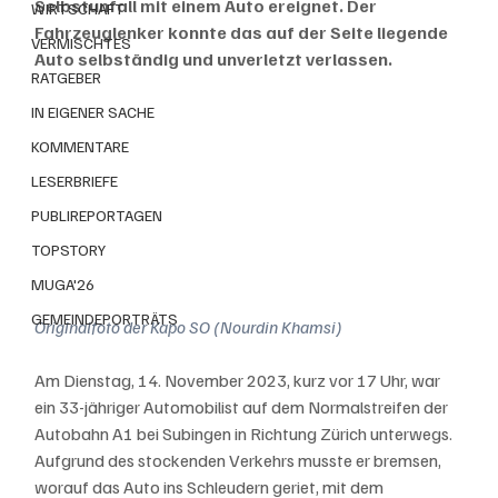
Selbstunfall mit einem Auto ereignet. Der 
WIRTSCHAFT
Fahrzeuglenker konnte das auf der Seite liegende 
VERMISCHTES
Auto selbständig und unverletzt verlassen.
RATGEBER
IN EIGENER SACHE
KOMMENTARE
LESERBRIEFE
PUBLIREPORTAGEN
TOPSTORY
MUGA'26
GEMEINDEPORTRÄTS
Originalfoto der Kapo SO (Nourdin Khamsi)
Am Dienstag, 14. November 2023, kurz vor 17 Uhr, war 
ein 33-jähriger Automobilist auf dem Normalstreifen der 
Autobahn A1 bei Subingen in Richtung Zürich unterwegs. 
Aufgrund des stockenden Verkehrs musste er bremsen, 
worauf das Auto ins Schleudern geriet, mit dem 