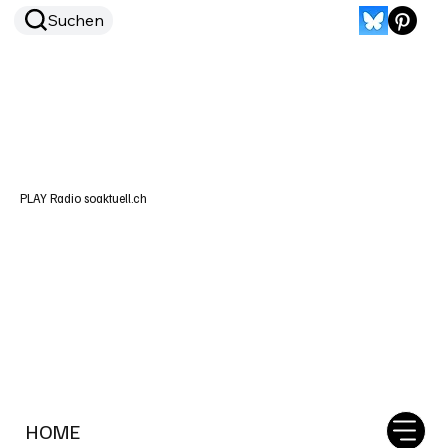
Suchen
PLAY Radio soaktuell.ch
HOME