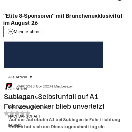
"Elite 8-Sponsoren" mit Branchenexklusivität
im August 26
Mehr erfahren
Alle Artikel
KAPO SO
15. Nov. 2023
1 Min. Lesezeit
Alle Artikel
Subingen: Selbstunfall auf A1 –
KANTON AARGAU
Fahrzeuglenker blieb unverletzt
KANTON SOLOTHURN
Mit NaN von 5 Sternen bewertet.
NACHBARSCHAFT
Auf der Autobahn A1 bei Subingen in Fahrtrichtung 
INLAND
Zürich hat sich am Dienstagnachmittag ein 