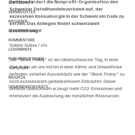
Petition fordert die Nonprofit-Organisation den 
WIRTSCHAFT
Schweizer Detailhandelsverband auf, der 
VERMISCHTES
exzessiven Konsumorgie in der Schweiz ein Ende zu 
RATGEBER
setzen. Das Anliegen findet schweizweit 
Zustimmung.
IN EIGENER SACHE
KOMMENTARE
Solidar Suisse / ots.
LESERBRIEFE
PUBLIREPORTAGEN
Der "Black Friday" ist ein rabenschwarzer Tag. In einer 
Zeit, in der wir uns mitten in einer Klima- und Umweltkrise 
TOPSTORY
befinden, verleiten Ausverkäufe wie der "Black Friday" zu 
MUGA'26
noch exzessiverem gedankenlosem Einkaufen. Dieser 
GEMEINDEPORTRÄTS
sinnlose Überkonsum erzeugt mehr CO2-Emissionen und 
intensiviert die Ausbeutung der natürlichen Ressourcen.