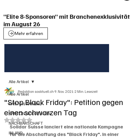
"Elite 8-Sponsoren" mit Branchenexklusivität
im August 26
Mehr erfahren
Alle Artikel
Redaktion soaktuell.ch
9. Nov. 2021
2 Min. Lesezeit
Alle Artikel
"Stop Black Friday": Petition gegen
KANTON AARGAU
einen schwarzen Tag
KANTON SOLOTHURN
Mit NaN von 5 Sternen bewertet.
NACHBARSCHAFT
Solidar Suisse lanciert eine nationale Kampagne 
INLAND
für die Abschaffung des "Black Friday". In einer 