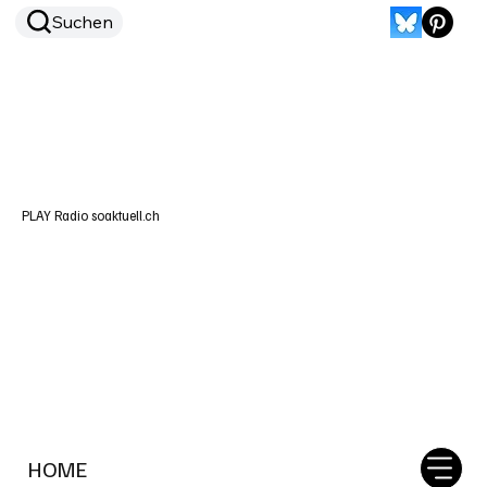
Suchen
PLAY Radio soaktuell.ch
HOME