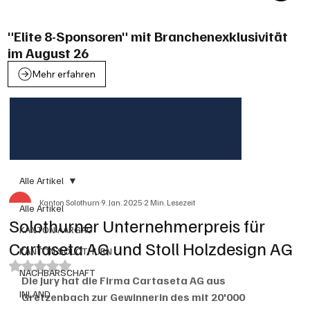
"Elite 8-Sponsoren" mit Branchenexklusivität
im August 26
Mehr erfahren
Alle Artikel
Kanton Solothurn
9. Jan. 2025
2 Min. Lesezeit
Alle Artikel
Solothurner Unternehmerpreis für
KANTON AARGAU
Cartaseta AG und Stoll Holzdesign AG
KANTON SOLOTHURN
Mit NaN von 5 Sternen bewertet.
NACHBARSCHAFT
Die Jury hat die Firma Cartaseta AG aus 
INLAND
Gretzenbach zur Gewinnerin des mit 20'000 