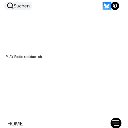
Suchen
PLAY Radio soaktuell.ch
HOME