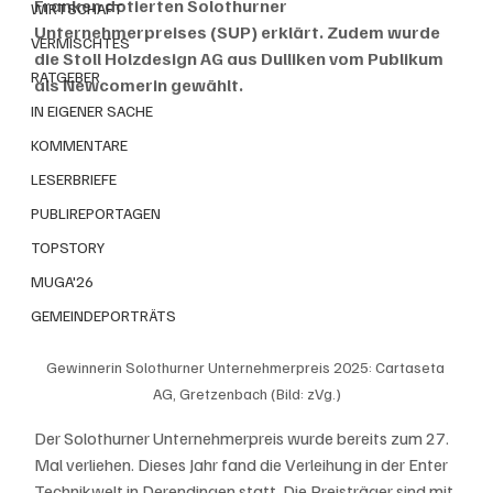
Franken dotierten Solothurner 
WIRTSCHAFT
Unternehmerpreises (SUP) erklärt. Zudem wurde 
VERMISCHTES
die Stoll Holzdesign AG aus Dulliken vom Publikum 
RATGEBER
als Newcomerin gewählt.
IN EIGENER SACHE
KOMMENTARE
LESERBRIEFE
PUBLIREPORTAGEN
TOPSTORY
MUGA'26
GEMEINDEPORTRÄTS
Gewinnerin Solothurner Unternehmerpreis 2025: Cartaseta 
AG, Gretzenbach (Bild: zVg.)
Der Solothurner Unternehmerpreis wurde bereits zum 27. 
Mal verliehen. Dieses Jahr fand die Verleihung in der Enter 
Technikwelt in Derendingen statt. Die Preisträger sind mit 