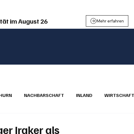
tät im August 26
Mehr erfahren
THURN
NACHBARSCHAFT
INLAND
WIRTSCHAF
BRIEFE
PUBLIREPORTAGEN
TOPSTORY
MUGA'
er Iraker als