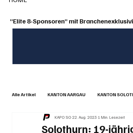
"Elite 8-Sponsoren" mit Branchenexklusivi
Alle Artikel
KANTON AARGAU
KANTON SOLO
KAPO SO
22. Aug. 2023
1 Min. Lesezeit
IN EIGENER SACHE
KOMMENTARE
LESER
Solothurn: 19-jährig