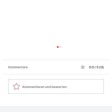
Kommentare
0.0 / 5 (0)
Kommentieren und bewerten...
Olten: Provisorium Doppelkindergarten
Bannfeld bezugsbereit