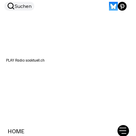
Suchen
PLAY Radio soaktuell.ch
HOME