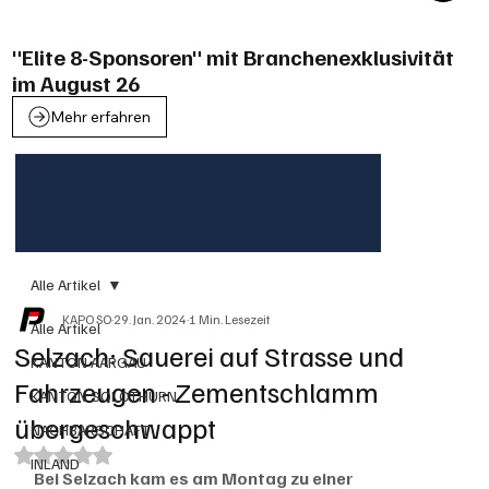
"Elite 8-Sponsoren" mit Branchenexklusivität
im August 26
Mehr erfahren
Alle Artikel
KAPO SO
29. Jan. 2024
1 Min. Lesezeit
Alle Artikel
Selzach: Sauerei auf Strasse und
KANTON AARGAU
Fahrzeugen - Zementschlamm
KANTON SOLOTHURN
übergeschwappt
NACHBARSCHAFT
Mit NaN von 5 Sternen bewertet.
INLAND
Bei Selzach kam es am Montag zu einer 