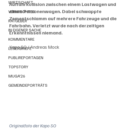
WIRTSCHAFT
Auffahrkollision zwischen einem Lastwagen und 
einem Personenwagen. Dabei schwappte 
VERMISCHTES
Zementschlamm auf mehrere Fahrzeuge und die 
RATGEBER
Fahrbahn. Verletzt wurde nach derzeitigen 
IN EIGENER SACHE
Erkenntnissen niemand.
KOMMENTARE
Kapo SO / Andreas Mock
LESERBRIEFE
PUBLIREPORTAGEN
TOPSTORY
MUGA'26
GEMEINDEPORTRÄTS
Originalfoto der Kapo SO