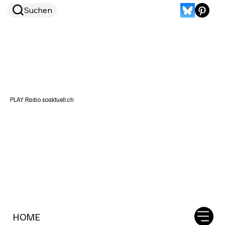
Suchen
PLAY Radio soaktuell.ch
HOME