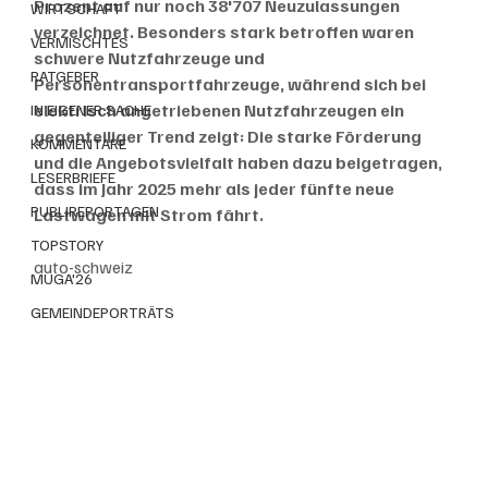
Prozent auf nur noch 38'707 Neuzulassungen 
WIRTSCHAFT
verzeichnet. Besonders stark betroffen waren 
VERMISCHTES
schwere Nutzfahrzeuge und 
RATGEBER
Personentransportfahrzeuge, während sich bei 
elektrisch angetriebenen Nutzfahrzeugen ein 
IN EIGENER SACHE
gegenteiliger Trend zeigt: Die starke Förderung 
KOMMENTARE
und die Angebotsvielfalt haben dazu beigetragen, 
LESERBRIEFE
dass im Jahr 2025 mehr als jeder fünfte neue 
PUBLIREPORTAGEN
Lastwagen mit Strom fährt.
TOPSTORY
auto-schweiz
MUGA'26
GEMEINDEPORTRÄTS