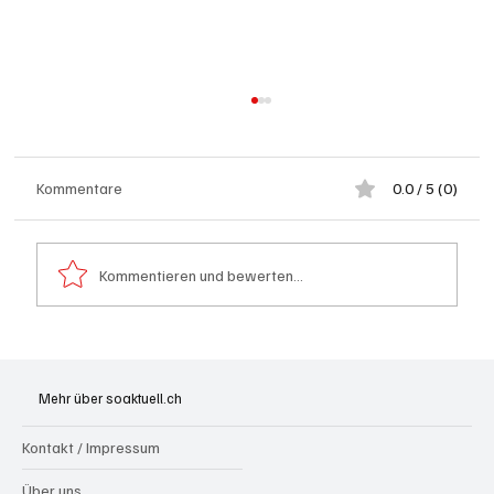
Kommentare
0.0 / 5 (0)
Kommentieren und bewerten...
Hilfikon: Brand in Heustock führt zu
stundenlangen Löscharbeiten
Mehr über soaktuell.ch
Kontakt / Impressum
Über uns