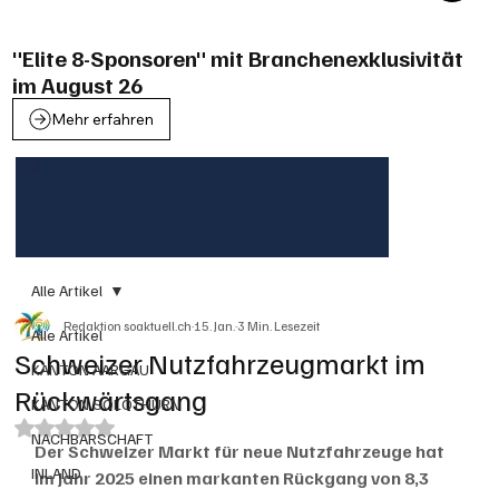
"Elite 8-Sponsoren" mit Branchenexklusivität
im August 26
Mehr erfahren
Alle Artikel
Redaktion soaktuell.ch
15. Jan.
3 Min. Lesezeit
Alle Artikel
Schweizer Nutzfahrzeugmarkt im
KANTON AARGAU
Rückwärtsgang
KANTON SOLOTHURN
Mit NaN von 5 Sternen bewertet.
NACHBARSCHAFT
Der Schweizer Markt für neue Nutzfahrzeuge hat 
INLAND
im Jahr 2025 einen markanten Rückgang von 8,3 