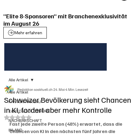
"Elite 8-Sponsoren" mit Branchenexklusivität
im August 26
Mehr erfahren
Alle Artikel
Redaktion soaktuell.ch
24. Mai
4 Min. Lesezeit
Alle Artikel
Schweizer Bevölkerung sieht Chancen
KANTON AARGAU
in KI, fordert aber mehr Kontrolle
KANTON SOLOTHURN
Mit NaN von 5 Sternen bewertet.
NACHBARSCHAFT
Fast jede zweite Person (48%) erwartet, dass die 
INLAND
Chancen von KI in den nächsten fünf Jahren die 