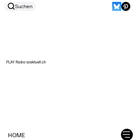
Suchen
PLAY Radio soaktuell.ch
HOME