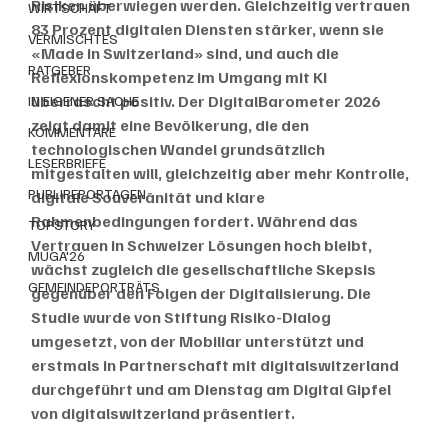
Risiken überwiegen werden. Gleichzeitig vertrauen 
WIRTSCHAFT
83 Prozent digitalen Diensten stärker, wenn sie 
VERMISCHTES
«Made in Switzerland» sind, und auch die 
RATGEBER
Reflexionskompetenz im Umgang mit KI 
überrascht positiv. Der DigitalBarometer 2026 
IN EIGENER SACHE
zeigt damit eine Bevölkerung, die den 
KOMMENTARE
technologischen Wandel grundsätzlich 
LESERBRIEFE
mitgestalten will, gleichzeitig aber mehr Kontrolle, 
PUBLIREPORTAGEN
digitale Souveränität und klare 
Rahmenbedingungen fordert. Während das 
TOPSTORY
Vertrauen in Schweizer Lösungen hoch bleibt, 
MUGA'26
wächst zugleich die gesellschaftliche Skepsis 
GEMEINDEPORTRÄTS
gegenüber den Folgen der Digitalisierung. Die 
Studie wurde von Stiftung Risiko-Dialog 
umgesetzt, von der Mobiliar unterstützt und 
erstmals in Partnerschaft mit digitalswitzerland 
durchgeführt und am Dienstag am Digital Gipfel 
von digitalswitzerland präsentiert.