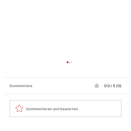
Kommentare
0.0 / 5 (0)
Kommentieren und bewerten...
Hilfikon: Brand in Heustock führt zu