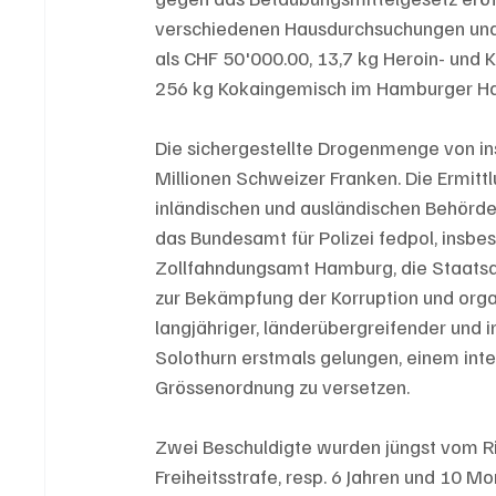
verschiedenen Hausdurchsuchungen und 
als CHF 50'000.00, 13,7 kg Heroin- und 
256 kg Kokaingemisch im Hamburger Haf
Die sichergestellte Drogenmenge von in
Millionen Schweizer Franken. Die Ermit
inländischen und ausländischen Behörden
das Bundesamt für Polizei fedpol, insbe
Zollfahndungsamt Hamburg, die Staatsa
zur Bekämpfung der Korruption und organ
langjähriger, länderübergreifender und 
Solothurn erstmals gelungen, einem inte
Grössenordnung zu versetzen.
Zwei Beschuldigte wurden jüngst vom Ri
Freiheitsstrafe, resp. 6 Jahren und 10 Mon