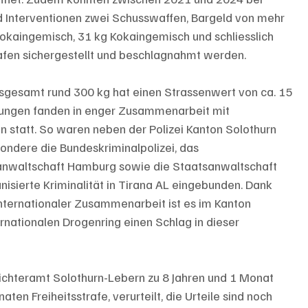
Interventionen zwei Schusswaffen, Bargeld von mehr 
Kokaingemisch, 31 kg Kokaingemisch und schliesslich 
en sichergestellt und beschlagnahmt werden. 
sgesamt rund 300 kg hat einen Strassenwert von ca. 15 
tlungen fanden in enger Zusammenarbeit mit 
 statt. So waren neben der Polizei Kanton Solothurn 
sondere die Bundeskriminalpolizei, das 
nwaltschaft Hamburg sowie die Staatsanwaltschaft 
isierte Kriminalität in Tirana AL eingebunden. Dank 
internationaler Zusammenarbeit ist es im Kanton 
rnationalen Drogenring einen Schlag in dieser 
chteramt Solothurn-Lebern zu 8 Jahren und 1 Monat 
aten Freiheitsstrafe, verurteilt, die Urteile sind noch 