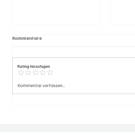
Kommentare
Rating hinzufügen
Olten: Provisorium
Hilfik
Kommentar verfassen...
Doppelkindergarten
führt 
Bannfeld bezugsbereit
Löscha