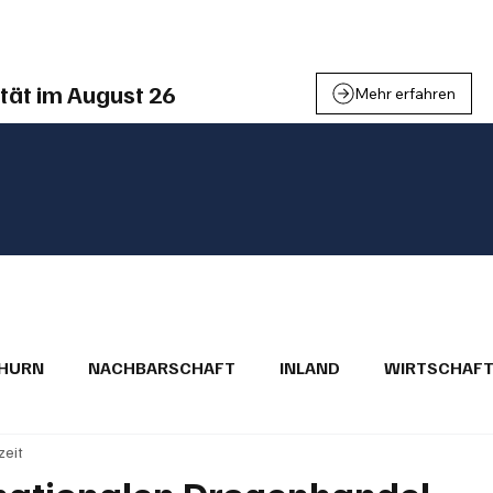
einden
Nachbarschaft
Inland
Wirtschaft
Leben
We
tät im August 26
Mehr erfahren
THURN
NACHBARSCHAFT
INLAND
WIRTSCHAF
zeit
BRIEFE
PUBLIREPORTAGEN
TOPSTORY
MUGA'