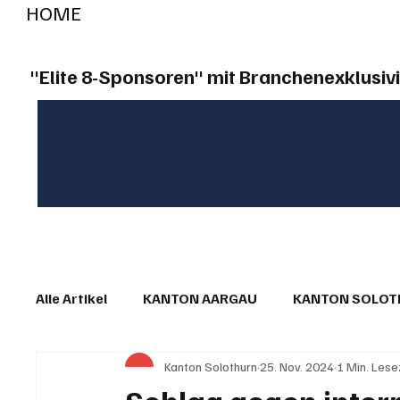
HOME
RADIO "live"
Aargau
Solothurn
Gem
"Elite 8-Sponsoren" mit Branchenexklusivi
Alle Artikel
KANTON AARGAU
KANTON SOLO
Kanton Solothurn
25. Nov. 2024
1 Min. Lese
IN EIGENER SACHE
KOMMENTARE
LESER