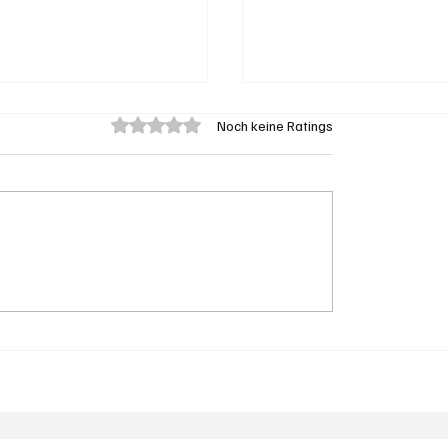
Mit 0 von 5 Sternen bewertet.
Noch keine Ratings
on: Brand in Heustock
Grenchen: "Die Mitte"
zu stundenlangen
hinter Susanne Sahli
rbeiten