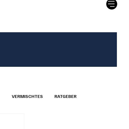
tter
Ratgeber
Leserbriefe
T
VERMISCHTES
RATGEBER
26
GEMEINDEPORTRÄTS