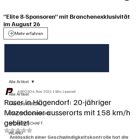
"Elite 8-Sponsoren" mit Branchenexklusivität
im August 26
Mehr erfahren
Alle Artikel
KAPO SO
6. Nov. 2021
1 Min. Lesezeit
Alle Artikel
Raser in Hägendorf: 20-jähriger
KANTON AARGAU
Mazedonier ausserorts mit 158 km/h
KANTON SOLOTHURN
geblitzt
NACHBARSCHAFT
Mit NaN von 5 Sternen bewertet.
INLAND
Anlässlich einer Geschwindigkeitskontrolle hat die 