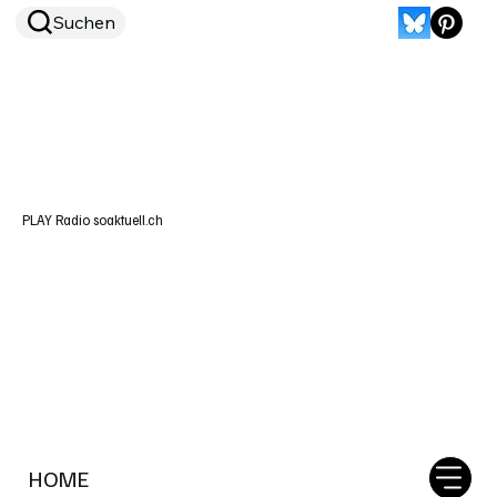
Suchen
PLAY Radio soaktuell.ch
HOME