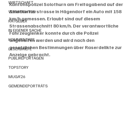
WIRTSCHAFT
Kantonspolizei Solothurn am Freitagabend auf der 
Solothurnerstrasse in Hägendorf ein Auto mit 158 
VERMISCHTES
km/h gemessen. Erlaubt sind auf diesem 
RATGEBER
Strassenabschnitt 80 km/h. Der verantwortliche 
IN EIGENER SACHE
Fahrzeuglenker konnte durch die Polizei 
KOMMENTARE
angehalten werden und wird nach den 
gesetzlichen Bestimmungen über Raserdelikte zur 
LESERBRIEFE
Anzeige gebracht.
PUBLIREPORTAGEN
TOPSTORY
MUGA'26
GEMEINDEPORTRÄTS