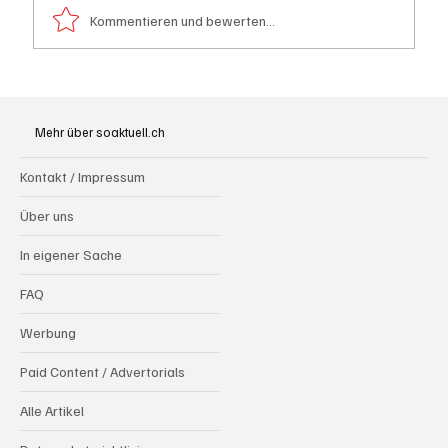
Kommentieren und bewerten...
Spürnasen im Dauereinsatz: Der Aargau ist
die Schweizer Hochburg der Polizeihunde
Mehr über soaktuell.ch
Kontakt / Impressum
Über uns
In eigener Sache
FAQ
Werbung
Paid Content / Advertorials
Alle Artikel