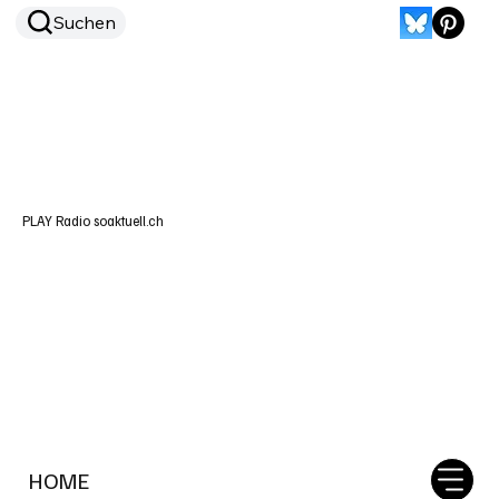
Suchen
PLAY Radio soaktuell.ch
HOME