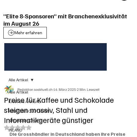
"Elite 8-Sponsoren" mit Branchenexklusivität
im August 26
Mehr erfahren
Alle Artikel
Redaktion soaktuell.ch
16. März 2025
2 Min. Lesezeit
Alle Artikel
Preise für Kaffee und Schokolade
KANTON AARGAU
steigen massiv, Stahl und
KANTON SOLOTHURN
Informatikgeräte günstiger
NACHBARSCHAFT
Mit NaN von 5 Sternen bewertet.
INLAND
Die Grosshändler in Deutschland haben ihre Preise 