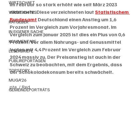
WIRTSCHAFT
im Februar so stark erhöht wie seit März 2023 
nicht mehr. Diese verzeichneten laut 
Statistischem 
VERMISCHTES
Bundesamt
 Deutschland einen Anstieg um 1,6 
RATGEBER
Prozent im Vergleich zum Vorjahresmonat. Im 
IN EIGENER SACHE
Vergleich zum Januar 2025 ist dies ein Plus von 0,6 
KOMMENTARE
Prozent. Vor allem Nahrungs- und Genussmittel 
legten mit 4,4 Prozent im Vergleich zum Februar 
LESERBRIEFE
2024 massiv zu. Der Preisanstieg ist auch in der 
PUBLIREPORTAGEN
Schweiz zu beobachten, mit dem Ergebnis, dass 
TOPSTORY
der Schokoladekonsum bereits schwächelt. 
MUGA'26
pte. / Red.
GEMEINDEPORTRÄTS