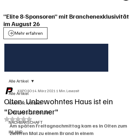
"Elite 8-Sponsoren" mit Branchenexklusivität
im August 26
Mehr erfahren
Alle Artikel
KAPO SO
14. März 2021
1 Min. Lesezeit
Alle Artikel
Olten: Unbewohntes Haus ist ein
KANTON AARGAU
"Dauerbrenner"
KANTON SOLOTHURN
Mit NaN von 5 Sternen bewertet.
NACHBARSCHAFT
Am späten Freitagnachmittag kam es in Olten zum 
INLAND
zweiten Mal zu einem Brand in einem 