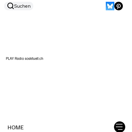
Suchen
PLAY Radio soaktuell.ch
HOME