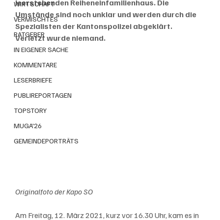
leerstehenden Reiheneinfamilienhaus. Die 
WIRTSCHAFT
Umstände sind noch unklar und werden durch die 
VERMISCHTES
Spezialisten der Kantonspolizei abgeklärt. 
RATGEBER
Verletzt wurde niemand.
IN EIGENER SACHE
KOMMENTARE
LESERBRIEFE
PUBLIREPORTAGEN
TOPSTORY
MUGA'26
GEMEINDEPORTRÄTS
Originalfoto der Kapo SO
Am Freitag, 12. März 2021, kurz vor 16.30 Uhr, kam es in 