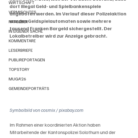
WIRTSCHAFT
dort illegal Geld- und Spielbankenspiele 
VERMISCHTES
angeboten werden. Im Verlauf dieser Polizeiaktion 
wurden Geldspielautomaten sowie mehrere 
RATGEBER
tausend Franken Bargeld sichergestellt. Der 
IN EIGENER SACHE
Lokalbetreiber wird zur Anzeige gebracht.
KOMMENTARE
LESERBRIEFE
PUBLIREPORTAGEN
TOPSTORY
MUGA'26
GEMEINDEPORTRÄTS
Symbolbild von cosmix / pixabay.com
Im Rahmen einer koordinierten Aktion haben 
Mitarbeitende der Kantonspolizei Solothurn und der 