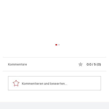
Kommentare
0.0 / 5 (0)
Kommentieren und bewerten...
Kanton Solothurn will mehr Hausärzte