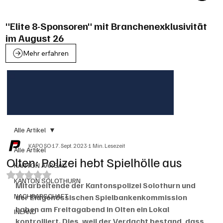
"Elite 8-Sponsoren" mit Branchenexklusivität
im August 26
Mehr erfahren
Alle Artikel
KAPO SO
17. Sept. 2023
1 Min. Lesezeit
Alle Artikel
Olten: Polizei hebt Spielhölle aus
KANTON AARGAU
Mit NaN von 5 Sternen bewertet.
KANTON SOLOTHURN
Mitarbeitende der Kantonspolizei Solothurn und 
NACHBARSCHAFT
der Eidgenössischen Spielbankenkommission 
haben am Freitagabend in Olten ein Lokal 
INLAND
kontrolliert. Dies, weil der Verdacht bestand, dass 