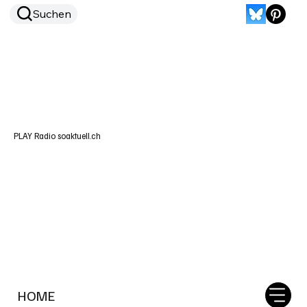
Suchen
PLAY Radio soaktuell.ch
HOME