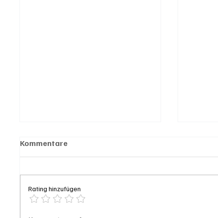
Kommentare
Rating hinzufügen
Generationenprojekt Neuer
Olten: