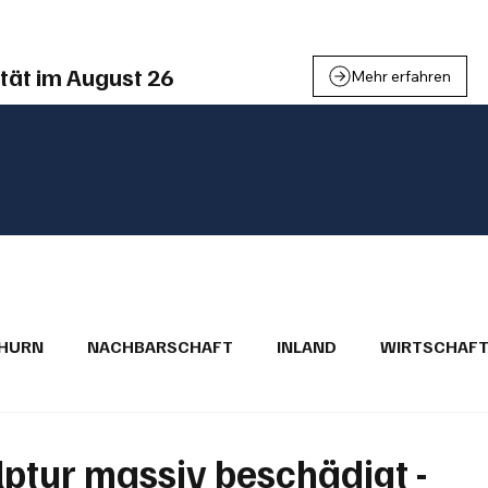
tät im August 26
Mehr erfahren
THURN
NACHBARSCHAFT
INLAND
WIRTSCHAF
BRIEFE
PUBLIREPORTAGEN
TOPSTORY
MUGA'
ptur massiv beschädigt -