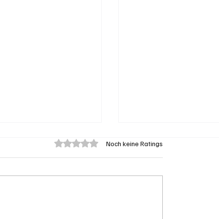
Mit 0 von 5 Sternen bewertet.
Noch keine Ratings
 Provisorium
Grenchen: "Die Mitte"