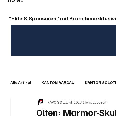
"Elite 8-Sponsoren" mit Branchenexklusivi
Alle Artikel
KANTON AARGAU
KANTON SOLO
KAPO SO
11. Juli 2023
1 Min. Lesezeit
IN EIGENER SACHE
KOMMENTARE
LESER
Olten: Marmor-Skul