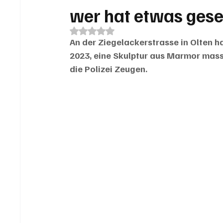
wer hat etwas ges
Mit NaN von 5 Sternen bewertet.
An der Ziegelackerstrasse in Olten ha
2023, eine Skulptur aus Marmor massi
die Polizei Zeugen.