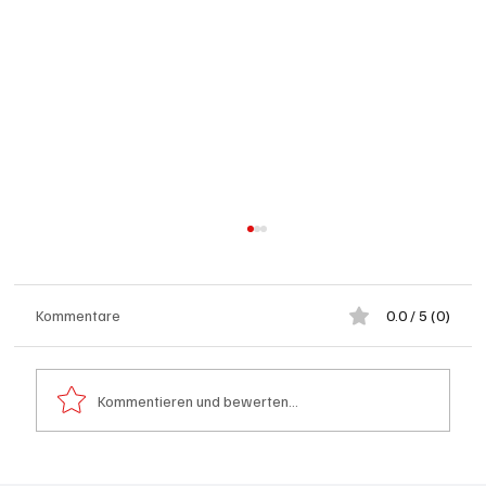
Kommentare
0.0 / 5 (0)
Kommentieren und bewerten...
Generationenprojekt Neuer Bahnhofplatz