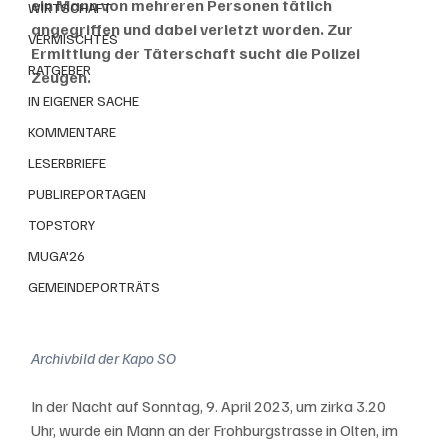
ein Mann von mehreren Personen tätlich 
WIRTSCHAFT
angegriffen und dabei verletzt worden. Zur 
VERMISCHTES
Ermittlung der Täterschaft sucht die Polizei 
RATGEBER
Zeugen. 
IN EIGENER SACHE
KOMMENTARE
LESERBRIEFE
PUBLIREPORTAGEN
TOPSTORY
MUGA'26
GEMEINDEPORTRÄTS
Archivbild der Kapo SO
In der Nacht auf Sonntag, 9. April 2023, um zirka 3.20 
Uhr, wurde ein Mann an der Frohburgstrasse in Olten, im 