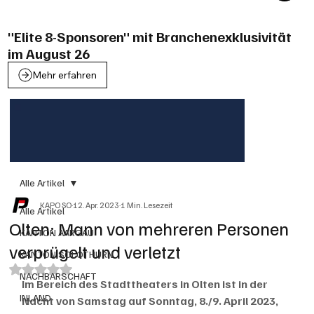
"Elite 8-Sponsoren" mit Branchenexklusivität
im August 26
Mehr erfahren
Alle Artikel
KAPO SO
12. Apr. 2023
1 Min. Lesezeit
Alle Artikel
Olten: Mann von mehreren Personen
KANTON AARGAU
verprügelt und verletzt
KANTON SOLOTHURN
Mit NaN von 5 Sternen bewertet.
NACHBARSCHAFT
Im Bereich des Stadttheaters in Olten ist in der 
INLAND
Nacht von Samstag auf Sonntag, 8./9. April 2023, 