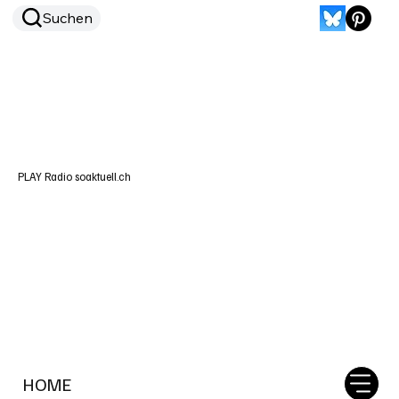
Suchen
PLAY Radio soaktuell.ch
HOME