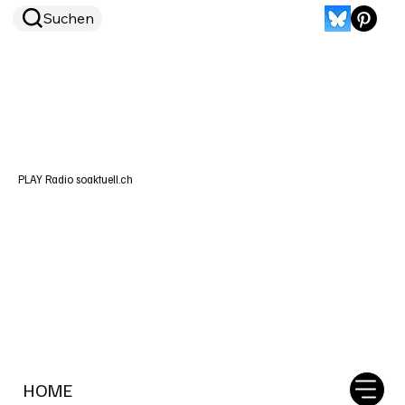
Suchen
PLAY Radio soaktuell.ch
HOME