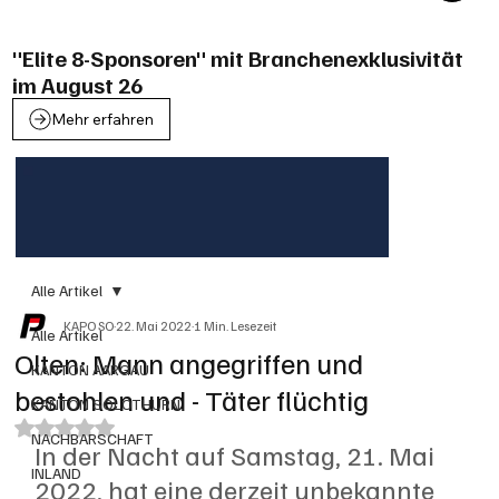
"Elite 8-Sponsoren" mit Branchenexklusivität
im August 26
Mehr erfahren
Alle Artikel
KAPO SO
22. Mai 2022
1 Min. Lesezeit
Alle Artikel
Olten: Mann angegriffen und
KANTON AARGAU
bestohlen und - Täter flüchtig
KANTON SOLOTHURN
Mit NaN von 5 Sternen bewertet.
NACHBARSCHAFT
In der Nacht auf Samstag, 21. Mai 
INLAND
2022, hat eine derzeit unbekannte 