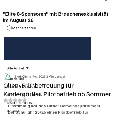
"Elite 8-Sponsoren" mit Branchenexklusivität
im August 26
Mehr erfahren
Alle Artikel
Stadt Olten
1. Feb. 2025
2 Min. Lesezeit
Alle Artikel
Olten: Frühbetreuung für
KANTON AARGAU
Kindergärtler. Pilotbetrieb ab Sommer
KANTON SOLOTHURN
Mit NaN von 5 Sternen bewertet.
NACHBARSCHAFT
Einstimmig hat das Oltner Gemeindeparlament 
INLAND
per Schuljahr 25/26 einen Pilotbetrieb für 