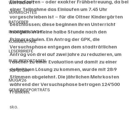
Einlaufzeiten – oder exakter Frühbetreuung, da bei 
WIRTSCHAFT
einer Teilnahme das Einlaufen um 7.45 Uhr 
VERMISCHTES
vorgeschrieben ist – für die Oltner Kindergärten 
RATGEBER
beschlossen; diese beginnen ihren Unterricht 
morgens erst eine halbe Stunde nach den 
IN EIGENER SACHE
Primarschulen. Ein Antrag der GPK, die 
KOMMENTARE
Versuchsphase entgegen dem stadträtlichen 
LESERBRIEFE
Antrag von drei auf zwei Jahre zu reduzieren, um 
PUBLIREPORTAGEN
rascher zu einer Evaluation und damit zu einer 
definitiven Lösung zu kommen, wurde mit 28:9 
TOPSTORY
Stimmen abgelehnt. Die jährlichen Mehrkosten 
MUGA'26
während der Versuchsphase betragen 124'500 
GEMEINDEPORTRÄTS
Franken.
sko.