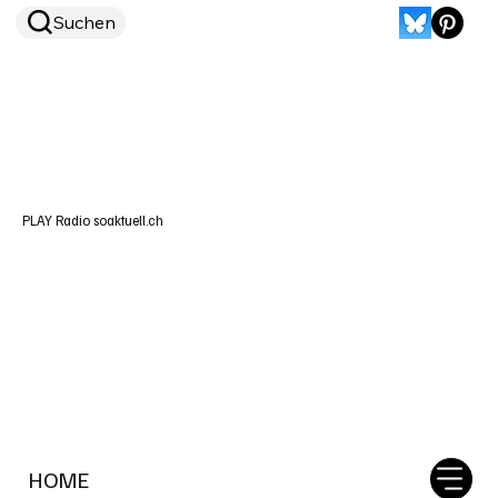
Suchen
PLAY Radio soaktuell.ch
HOME