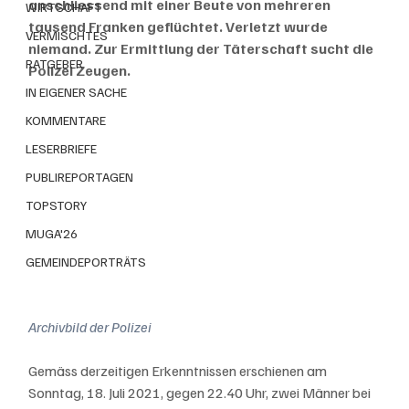
anschliessend mit einer Beute von mehreren 
WIRTSCHAFT
tausend Franken geflüchtet. Verletzt wurde 
VERMISCHTES
niemand. Zur Ermittlung der Täterschaft sucht die 
RATGEBER
Polizei Zeugen.
IN EIGENER SACHE
KOMMENTARE
LESERBRIEFE
PUBLIREPORTAGEN
TOPSTORY
MUGA'26
GEMEINDEPORTRÄTS
Archivbild der Polizei
Gemäss derzeitigen Erkenntnissen erschienen am 
Sonntag, 18. Juli 2021, gegen 22.40 Uhr, zwei Männer bei 