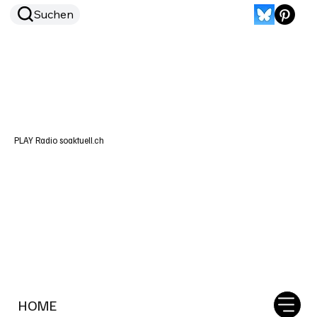
Suchen
PLAY Radio soaktuell.ch
HOME