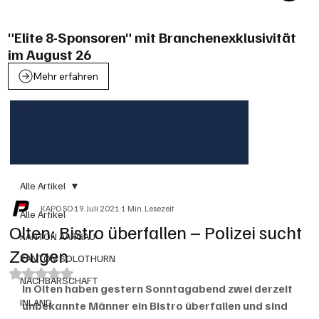
"Elite 8-Sponsoren" mit Branchenexklusivität
im August 26
Mehr erfahren
Alle Artikel
KAPO SO
19. Juli 2021
1 Min. Lesezeit
Alle Artikel
Olten: Bistro überfallen – Polizei sucht
KANTON AARGAU
Zeugen
KANTON SOLOTHURN
Mit NaN von 5 Sternen bewertet.
NACHBARSCHAFT
In Olten haben gestern Sonntagabend zwei derzeit 
INLAND
unbekannte Männer ein Bistro überfallen und sind 