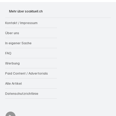
Goldenes Viereck: Wie Aargau und
Solothurn den Schweizer Transit-Jackpot
Mehr über soaktuell.ch
nutzen
Kontakt / Impressum
Über uns
In eigener Sache
FAQ
Werbung
Paid Content / Advertorials
Alle Artikel
Datenschutzrichtlinie