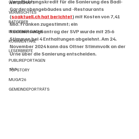
Verpflichtungskredit für die Sanierung des Badi-
WIRTSCHAFT
Garderobengebäudes und -Restaurants 
VERMISCHTES
(
soaktuell.ch hat berichtet
) mit Kosten von 7,41 
RATGEBER
Mio. Franken zugestimmt; ein 
Rückweisungsantrag der SVP wurde mit 25:6 
IN EIGENER SACHE
Stimmen bei 4 Enthaltungen abgelehnt. Am 24. 
KOMMENTARE
November 2024 kann das Oltner Stimmvolk an der 
LESERBRIEFE
Urne über die Sanierung entscheiden.
PUBLIREPORTAGEN
sko.
TOPSTORY
MUGA'26
GEMEINDEPORTRÄTS