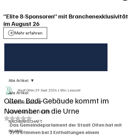
"Elite 8-Sponsoren" mit Branchenexklusivität
im August 26
Mehr erfahren
Alle Artikel
Stadt Olten
29. Sept. 2024
1 Min. Lesezeit
Alle Artikel
Olten: Badi-Gebäude kommt im
KANTON AARGAU
November an die Urne
KANTON SOLOTHURN
Mit NaN von 5 Sternen bewertet.
NACHBARSCHAFT
Das Gemeindeparlament der Stadt Olten hat mit 
INLAND
27:5 Stimmen bei 3 Enthaltungen einem 