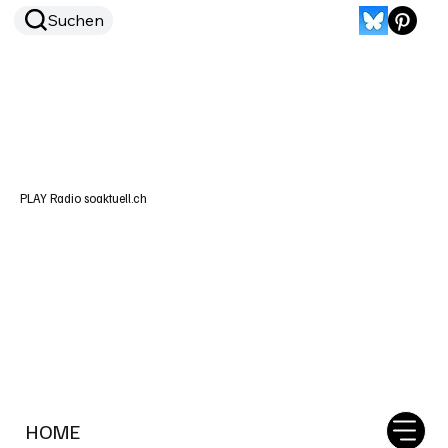
Suchen
PLAY Radio soaktuell.ch
HOME