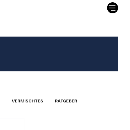
tter
Ratgeber
Leserbriefe
T
VERMISCHTES
RATGEBER
26
GEMEINDEPORTRÄTS