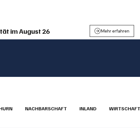
einden
Nachbarschaft
Inland
Wirtschaft
Leben
We
tät im August 26
Mehr erfahren
THURN
NACHBARSCHAFT
INLAND
WIRTSCHAF
BRIEFE
PUBLIREPORTAGEN
TOPSTORY
MUGA'