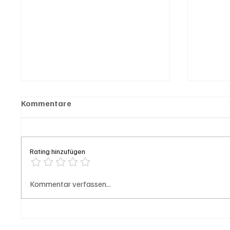
Kommentare
Rating hinzufügen
Grenchen: "Die Mitte" steht
Golden
Kommentar verfassen...
hinter Susanne Sahli
Aargau
Schwei
nutzen