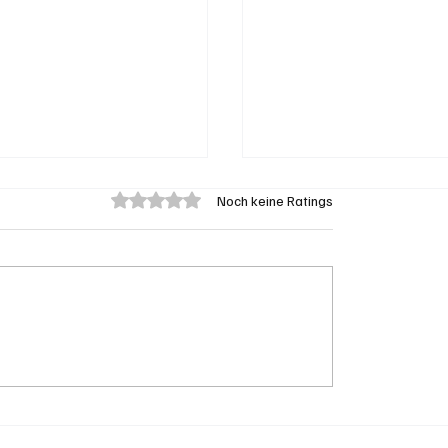
Mit 0 von 5 Sternen bewertet.
Noch keine Ratings
es Viereck: Wie
Grenchen vor Neuwah
 und Solothurn den
Susanne Sahli wagt 
zer Transit-Jackpot
zweiten Anlauf fürs
Stadtpräsidium