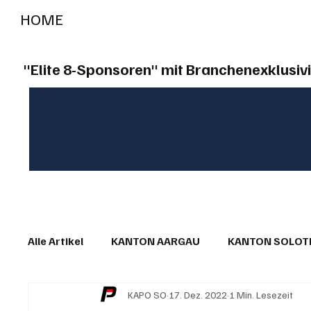
HOME
RADIO "live"
Aargau
Solothurn
Gem
"Elite 8-Sponsoren" mit Branchenexklusivi
Alle Artikel
KANTON AARGAU
KANTON SOLO
KAPO SO
17. Dez. 2022
1 Min. Lesezeit
IN EIGENER SACHE
KOMMENTARE
LESER