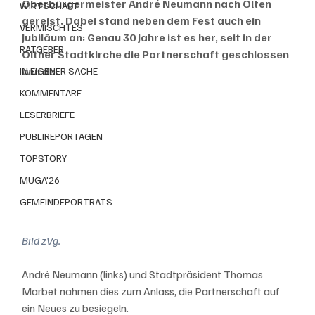
Oberbürgermeister André Neumann nach Olten 
WIRTSCHAFT
gereist. Dabei stand neben dem Fest auch ein 
VERMISCHTES
Jubiläum an: Genau 30 Jahre ist es her, seit in der 
RATGEBER
Oltner Stadtkirche die Partnerschaft geschlossen 
wurde. 
IN EIGENER SACHE
KOMMENTARE
LESERBRIEFE
PUBLIREPORTAGEN
TOPSTORY
MUGA'26
GEMEINDEPORTRÄTS
Bild zVg.
André Neumann (links) und Stadtpräsident Thomas 
Marbet nahmen dies zum Anlass, die Partnerschaft auf 
ein Neues zu besiegeln. 