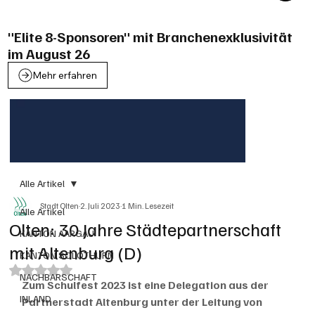
"Elite 8-Sponsoren" mit Branchenexklusivität
im August 26
Mehr erfahren
Alle Artikel
Stadt Olten
2. Juli 2023
1 Min. Lesezeit
Alle Artikel
Olten: 30 Jahre Städtepartnerschaft
KANTON AARGAU
mit Altenburg (D)
KANTON SOLOTHURN
Mit NaN von 5 Sternen bewertet.
NACHBARSCHAFT
Zum Schulfest 2023 ist eine Delegation aus der 
INLAND
Partnerstadt Altenburg unter der Leitung von 