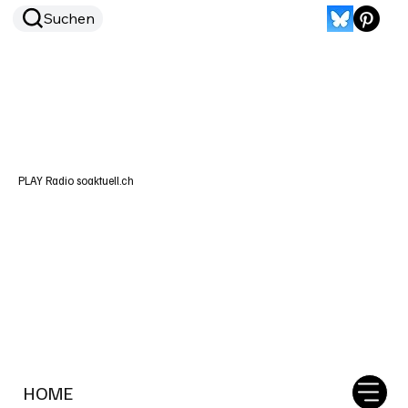
Suchen
PLAY Radio soaktuell.ch
HOME