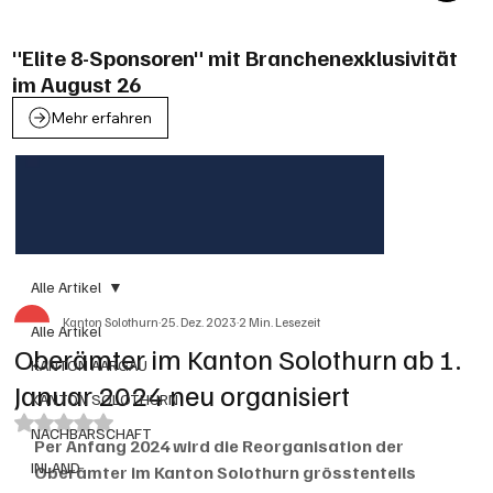
"Elite 8-Sponsoren" mit Branchenexklusivität
im August 26
Mehr erfahren
Alle Artikel
Kanton Solothurn
25. Dez. 2023
2 Min. Lesezeit
Alle Artikel
Oberämter im Kanton Solothurn ab 1.
KANTON AARGAU
Januar 2024 neu organisiert
KANTON SOLOTHURN
Mit NaN von 5 Sternen bewertet.
NACHBARSCHAFT
Per Anfang 2024 wird die Reorganisation der 
INLAND
Oberämter im Kanton Solothurn grösstenteils 