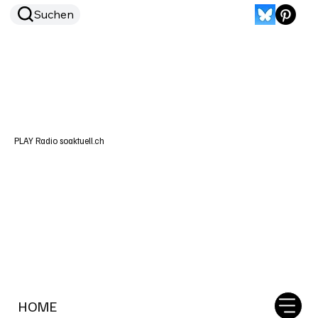
Suchen
PLAY Radio soaktuell.ch
HOME