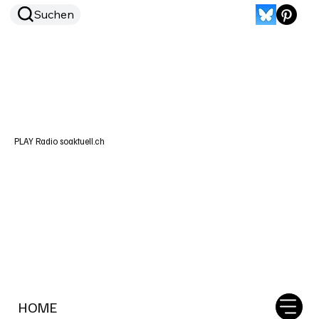
Suchen
PLAY Radio soaktuell.ch
HOME