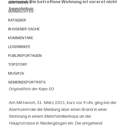
niemand. Die betroffene Wohnung ist vorerst nicht 
WIRTSCHAFT
bewohnbar.
VERMISCHTES
RATGEBER
IN EIGENER SACHE
KOMMENTARE
LESERBRIEFE
PUBLIREPORTAGEN
TOPSTORY
MUGA'26
GEMEINDEPORTRÄTS
Originalfoto der Kapo SO
Am Mittwoch, 31. März 2021, kurz vor 9 Uhr, ging bei der 
Alarmzentrale die Meldung über einen Brand in einer 
Wohnung in einem Mehrfamilienhaus an der 
Hauptstrasse in Niedergösgen ein. Die umgehend 