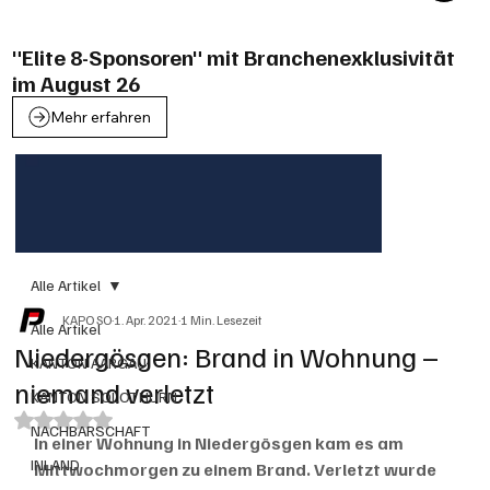
"Elite 8-Sponsoren" mit Branchenexklusivität
im August 26
Mehr erfahren
Alle Artikel
KAPO SO
1. Apr. 2021
1 Min. Lesezeit
Alle Artikel
Niedergösgen: Brand in Wohnung –
KANTON AARGAU
niemand verletzt
KANTON SOLOTHURN
Mit NaN von 5 Sternen bewertet.
NACHBARSCHAFT
In einer Wohnung in Niedergösgen kam es am 
INLAND
Mittwochmorgen zu einem Brand. Verletzt wurde 