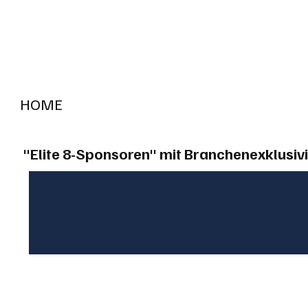
HOME
RADIO "live"
Aargau
Solothurn
Gem
"Elite 8-Sponsoren" mit Branchenexklusivi