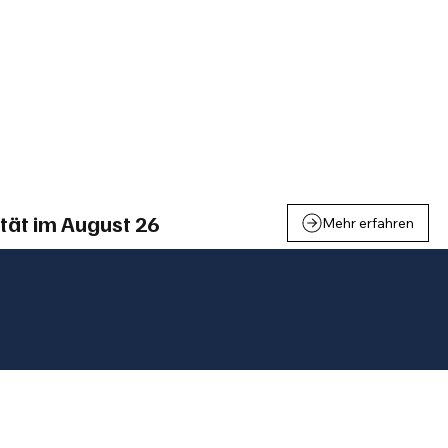
einden
Nachbarschaft
Inland
Wirtschaft
Leben
We
tät im August 26
Mehr erfahren