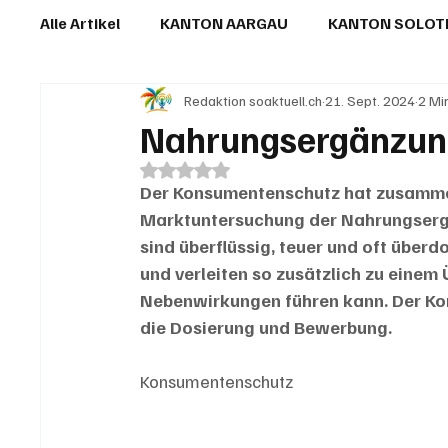
Alle Artikel
KANTON AARGAU
KANTON SOLO
Redaktion soaktuell.ch
21. Sept. 2024
2 Mi
IN EIGENER SACHE
KOMMENTARE
LESER
Nahrungsergänzung 
Mit NaN von 5 Sternen bewertet.
Der Konsumentenschutz hat zusammen
Marktuntersuchung der Nahrungsergän
sind überflüssig, teuer und oft überd
und verleiten so zusätzlich zu eine
Nebenwirkungen führen kann. Der Ko
die Dosierung und Bewerbung.
Konsumentenschutz