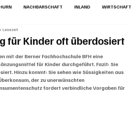
THURN
NACHBARSCHAFT
INLAND
WIRTSCHAF
n. Lesezeit
BRIEFE
PUBLIREPORTAGEN
TOPSTORY
MUGA'
für Kinder oft überdosiert
 mit der Berner Fachhochschule BFH eine 
zungsmittel für Kinder durchgeführt. Fazit: Sie 
osiert. Hinzu kommt: Sie sehen wie Süssigkeiten aus 
m Überkonsum, der zu unerwünschten 
nsumentenschutz fordert verbindliche Vorgaben für 