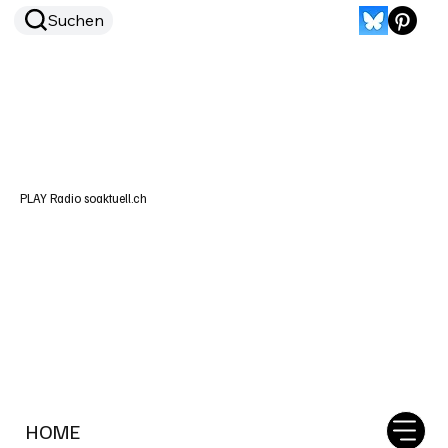
Suchen
PLAY Radio soaktuell.ch
HOME