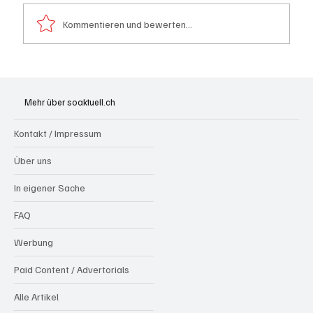
Kommentieren und bewerten...
Hilfikon: Brand in Heustock führt zu
stundenlangen Löscharbeiten
Mehr über soaktuell.ch
Kontakt / Impressum
Über uns
In eigener Sache
FAQ
Werbung
Paid Content / Advertorials
Alle Artikel