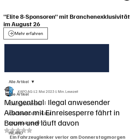
"Elite 8-Sponsoren" mit Branchenexklusivität
im August 26
Mehr erfahren
Alle Artikel
KAPO AG
12. Mai 2023
1 Min. Lesezeit
Alle Artikel
Murgenthal: Ilegal anwesender
KANTON AARGAU
Albaner mit Einreisesperre fährt in
KANTON SOLOTHURN
Baum und läuft davon
NACHBARSCHAFT
Mit NaN von 5 Sternen bewertet.
INLAND
Ein Fahrzeuglenker verlor am Donnerstagmorgen 