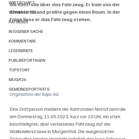
WIRTSCHAFT
die Kontrolle über das Fahrzeug. Er kam von der 
Strasse ab und prallte gegen einen Baum. In der 
VERMISCHTES
Folge liess er das Fahrzeug stehen.
RATGEBER
IN EIGENER SACHE
KOMMENTARE
LESERBRIEFE
PUBLIREPORTAGEN
TOPSTORY
MUGA'26
GEMEINDEPORTRÄTS
Originalfoto der Kapo AG
Eine Drittperson meldete der Kantonalen Notrufzentrale 
am Donnerstag, 11.05.2023, kurz vor 10 Uhr, ein stark 
beschädigtes, aber verlassenes Fahrzeug auf der 
Walliswilerstrasse in Murgenthal. Die ausgerückten 
Patrouillen fanden ebenfalls lediglich das leere Fahrzeug 