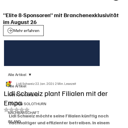
"Elite 8-Sponsoren" mit Branchenexklusivität
im August 26
Mehr erfahren
Alle Artikel
Lidl Schweiz
22. Jan. 2021
2 Min. Lesezeit
Alle Artikel
Lidl Schweiz plant Filialen mit der
KANTON AARGAU
Empa
KANTON SOLOTHURN
Mit NaN von 5 Sternen bewertet.
NACHBARSCHAFT
Lidl Schweiz möchte seine Filialen künftig noch 
INLAND
nachhaltiger und effizienter betreiben. In einem 