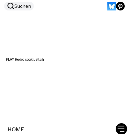
Suchen
PLAY Radio soaktuell.ch
HOME