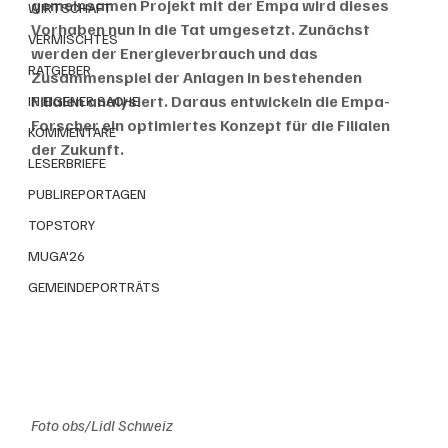
gemeinsamen Projekt mit der Empa wird dieses 
WIRTSCHAFT
Vorhaben nun in die Tat umgesetzt. Zunächst 
VERMISCHTES
werden der Energieverbrauch und das 
RATGEBER
Zusammenspiel der Anlagen in bestehenden 
Filialen analysiert. Daraus entwickeln die Empa-
IN EIGENER SACHE
Forscher ein optimiertes Konzept für die Filialen 
KOMMENTARE
der Zukunft.
LESERBRIEFE
PUBLIREPORTAGEN
TOPSTORY
MUGA'26
GEMEINDEPORTRÄTS
Foto obs/Lidl Schweiz