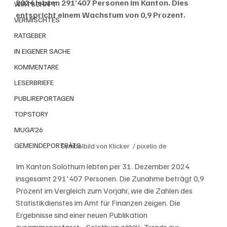
2024 lebten 291’407 Personen im Kanton. Dies 
WIRTSCHAFT
entspricht einem Wachstum von 0,9 Prozent.
VERMISCHTES
RATGEBER
IN EIGENER SACHE
KOMMENTARE
LESERBRIEFE
PUBLIREPORTAGEN
TOPSTORY
MUGA'26
GEMEINDEPORTRÄTS
Symbolbild von Klicker  / pixelio.de
Im Kanton Solothurn lebten per 31. Dezember 2024 
insgesamt 291'407 Personen. Die Zunahme beträgt 0,9 
Prozent im Vergleich zum Vorjahr, wie die Zahlen des 
Statistikdienstes im Amt für Finanzen zeigen. Die 
Ergebnisse sind einer neuen Publikation 
zusammengefasst: „Solothurn zählt!: Trends zur 