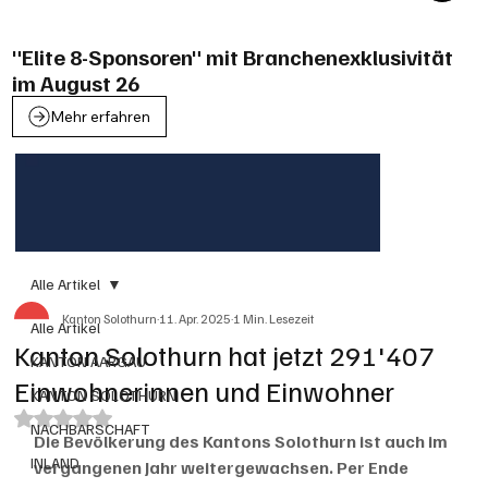
"Elite 8-Sponsoren" mit Branchenexklusivität
im August 26
Mehr erfahren
Alle Artikel
Kanton Solothurn
11. Apr. 2025
1 Min. Lesezeit
Alle Artikel
Kanton Solothurn hat jetzt 291'407
KANTON AARGAU
Einwohnerinnen und Einwohner
KANTON SOLOTHURN
Mit NaN von 5 Sternen bewertet.
NACHBARSCHAFT
Die Bevölkerung des Kantons Solothurn ist auch im 
INLAND
vergangenen Jahr weitergewachsen. Per Ende 