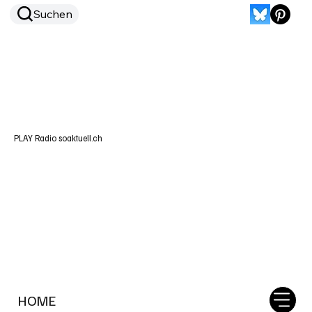
Suchen
PLAY Radio soaktuell.ch
HOME